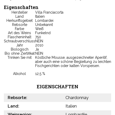
Eigenschaften
Hersteller
Villa Franciacorta
Land
Italien
Herkunftsgebiet
Lombardei
Rebsorte
Unbekannt
Farbe
Weiß
Art des Weins
Funkelnd
Flascheninhalt
750
Schraubverschluss
NEIN
Jahr
2010
Biologisch
Ja
Bio ohne Zertifikat
NEIN
Trinken Sie mit
Köstliche Mousse, ausgezeichneter Aperitif,
aber auch eine schöne Begleitung zu leichten
Fischgerichten oder kalten Vorspeisen.
Alkohol
12,5 %
EIGENSCHAFTEN
Rebsorte:
Chardonnay
Land:
Italien
Weinregion:
Lombardije