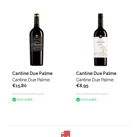
Cantine Due Palme
Cantine Due Palme
Cantine Due Palme
Cantine Due Palme
€15,80
€8,95
Ettamiano Primitivo
Squinzano Angelini
Noch keine Bewertungen
Noch keine Bewertungen
AUF LAGER
AUF LAGER