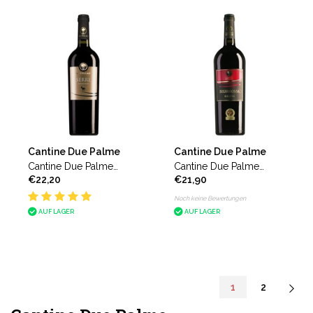
Cantine Due Palme
Cantine Due Palme
Cantine Due Palme
Cantine Due Palme
€22,20
€21,90
Salento Serre
Selvarossa
Susumaniello magnum
Noch keine Bewertungen
AUF LAGER
AUF LAGER
1
2