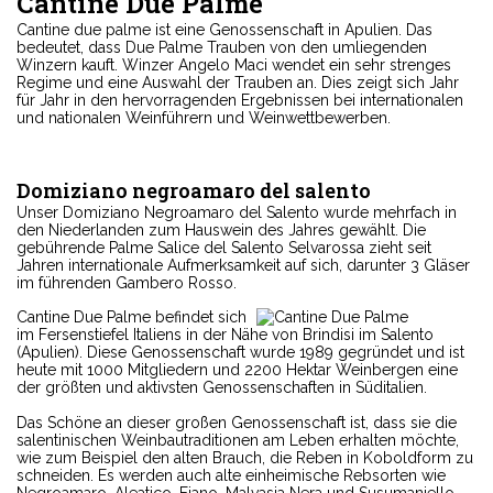
Cantine Due Palme
Cantine due palme ist eine Genossenschaft in Apulien. Das
bedeutet, dass Due Palme Trauben von den umliegenden
Winzern kauft. Winzer Angelo Maci wendet ein sehr strenges
Regime und eine Auswahl der Trauben an. Dies zeigt sich Jahr
für Jahr in den hervorragenden Ergebnissen bei internationalen
und nationalen Weinführern und Weinwettbewerben.
Domiziano negroamaro del salento
Unser
Domiziano Negroamaro del Salento
wurde mehrfach in
den Niederlanden zum Hauswein des Jahres gewählt. Die
gebührende Palme
Salice del Salento Selvarossa zieht
seit
Jahren
internationale Aufmerksamkeit
auf sich, darunter 3 Gläser
im führenden Gambero Rosso.
Cantine Due Palme befindet sich
im Fersenstiefel Italiens in der Nähe von Brindisi im Salento
(Apulien). Diese Genossenschaft wurde 1989 gegründet und ist
heute mit 1000 Mitgliedern und 2200 Hektar Weinbergen eine
der größten und aktivsten Genossenschaften in Süditalien.
Das Schöne an dieser großen Genossenschaft ist, dass sie die
salentinischen Weinbautraditionen am Leben erhalten möchte,
wie zum Beispiel den alten Brauch, die Reben in Koboldform zu
schneiden. Es werden auch alte einheimische Rebsorten wie