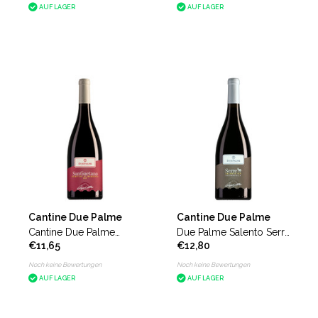
AUF LAGER
AUF LAGER
Cantine Due Palme
Cantine Due Palme
Cantine Due Palme
Due Palme Salento Serre
€11,65
€12,80
Primitivo di Manduria
Susumaniello
San Gaetano
Noch keine Bewertungen
Noch keine Bewertungen
AUF LAGER
AUF LAGER