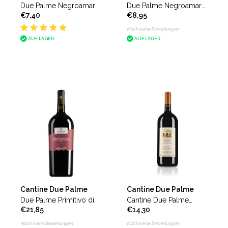
Due Palme Negroamaro
Due Palme Negroamaro
€7,40
€8,95
Domiziano
del Salento Domiziano
Collezione Privata
Noch keine Bewertungen
AUF LAGER
AUF LAGER
Cantine Due Palme
Cantine Due Palme
Due Palme Primitivo di
Cantine Due Palme
€21,85
€14,30
Manduria Sangaetano
Negroamaro del Salento
magnum
Domiziano magnum
Noch keine Bewertungen
Noch keine Bewertungen