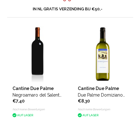
IN NL GRATIS VERZENDING BIJ €50,-
Cantine Due Palme
Cantine Due Palme
Negroamaro del Salento
Due Palme Domiziano
€7,40
€8,30
Domiziano ohne
Bianco
Frontetikett
Noch keine Bewertungen
Noch keine Bewertungen
AUF LAGER
AUF LAGER