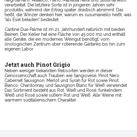
Negroamaro, Aleatico, Fiano, Malvasia Nera und Susumaniello
verarbeitet. Die letztere Sorte ist in jüngeren Jahren sehr
produktiv, während der Ertrag später drastisch abnimmt. Das
heißt, die Winzer denken hier, warum es susumaniello heißt, was
"als Esel beladen" bedeutet.
Cantine Due Palme ist im 21. Jahrhundert natürlich mit beiden
Beinen: Der Keller hat eine Fläche von 45.000 m2 und enthält
alle Geräte, die ein modernes Weingut benötigt, vom
önologischen Zentrum über rotierende Gärtanks bis hin zum
eigenen Labor.
Jetzt auch Pinot Grigio
Neben weniger bekannten Rebsorten werden in dieser
Genossenschaft auch Trauben wie Sangiovese, Pinot Nero,
Cabernet Sauvignon, Merlot und Syrah für Rot sowie Pinot
Bianco, Chardonnay und Sauvignon Blanc für Weiß verwendet.
Das Sortiment besteht aus Rot, Weiß und Rosé, funkelndem
Weiß und Rosé sowie süßem Rot und Weiß. Alle Weine mit
warmem süditalienischem Charakter.