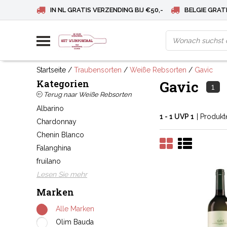
IN NL GRATIS VERZENDING BIJ €50,-
BELGIE GRATI
Startseite
/
Traubensorten
/
Weiße Rebsorten
/
Gavic
Kategorien
Gavic
1
Terug naar Weiße Rebsorten
Albarino
1 - 1 UVP 1
| Produkt
Chardonnay
Chenin Blanco
Falanghina
fruilano
Lesen Sie mehr
Marken
Alle Marken
Olim Bauda