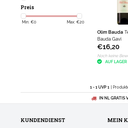
Preis
Min: €
0
Max: €
20
Olim Bauda
T
Bauda Gavi
€16,20
Noch keine Bew
AUF LAGER
1 - 1 UVP 1
| Produkt
IN NL GRATIS 
KUNDENDIENST
MEIN 