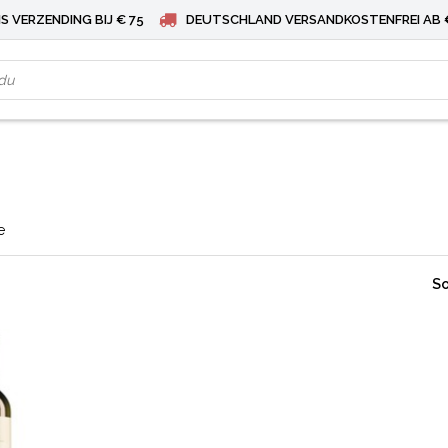
S VERZENDING BIJ € 75
DEUTSCHLAND VERSANDKOSTENFREI AB 
e
So