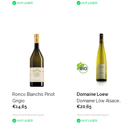
AUF LAGER
AUF LAGER
Ronco Blanchis Pinot
Domaine Loew
Grigio
Domaine Löw Alsace
€14,65
€20,65
Pinot Gris Cormier
Noch keine Bewertungen
Noch keine Bewertungen
AUF LAGER
AUF LAGER