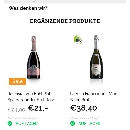
Was denken wir?:
ERGÄNZENDE PRODUKTE
Sale
Reichsrat von Buhl Pfalz
La Villa Franciacorta Mon
Spätburgunder Brut Rosé
Satèn Brut
€21,-
€38,40
€24,00
Noch keine Bewertungen
Noch keine Bewertungen
AUF LAGER
AUF LAGER