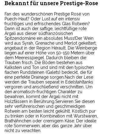
Bekannt für unsere Prestige-Rose
Fan des wunderschönen Prestige Rosé von
Puech-Haut? Oder Lust auf ein intensiv
fruchtiges und erfrischendes Glas Rotwein?
Dann ist auch der saftige, leichtfüßige rote
Argali aus dieser südfranzösischen
Spitzendomäne ein absolutes Muss!Der Wein
wird aus Syrah, Grenache und Merlot gekeltert,
angebaut in der Region Hérault. Die Weinberge
liegen auf einer Höhe von 50-150 Metern über
dem Meeresspiegel. Dadurch bleiben die
Trauben frisch. Die Böden bestehen aus
Kalkstein und Ton und sind mit den typischen
flachen Rundsteinen (Galets) bedeckt, die für
eine perfekte Drainage sorgen.Nach der Lese
werden die Trauben separat in Edelstahltanks
vergoren und anschließend verschnitten. Um
den aromatisch-fruchtigen Charakter zu
bewahren, kommt der Argali nicht mit
Holzfässern in Berührung.Servieren Sie diesen
sehr verführerischen und geschmeidigen
Rotwein am besten leicht gekühlt. Köstlich pur
zu trinken oder in Kombination mit Wurstwaren,
Brathähnchen oder cremigem Käse. Der ideale
rote Sommerwein, aber das ganze Jahr über
nicht zu verachten.