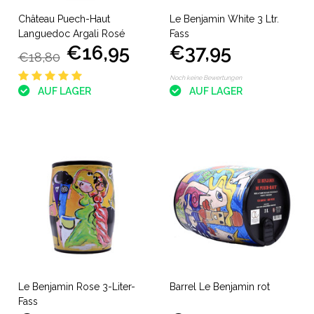
Château Puech-Haut
Le Benjamin White 3 Ltr.
Languedoc Argali Rosé
Fass
€16,95
€37,95
€18,80
Noch keine Bewertungen
AUF LAGER
AUF LAGER
Le Benjamin Rose 3-Liter-
Barrel Le Benjamin rot
Fass