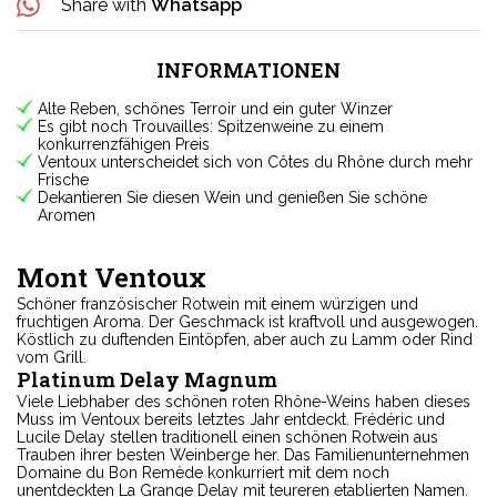
Share with
Whatsapp
INFORMATIONEN
Alte Reben, schönes Terroir und ein guter Winzer
Es gibt noch Trouvailles: Spitzenweine zu einem
konkurrenzfähigen Preis
Ventoux unterscheidet sich von Côtes du Rhône durch mehr
Frische
Dekantieren Sie diesen Wein und genießen Sie schöne
Aromen
Mont Ventoux
Schöner französischer Rotwein mit einem würzigen und
fruchtigen Aroma. Der Geschmack ist kraftvoll und ausgewogen.
Köstlich zu duftenden Eintöpfen, aber auch zu Lamm oder Rind
vom Grill.
Platinum Delay Magnum
Viele Liebhaber des schönen roten Rhône-Weins haben dieses
Muss im Ventoux bereits letztes Jahr entdeckt. Frédéric und
Lucile Delay stellen traditionell einen schönen Rotwein aus
Trauben ihrer besten Weinberge her. Das Familienunternehmen
Domaine du Bon Remède konkurriert mit dem noch
unentdeckten La Grange Delay mit teureren etablierten Namen.