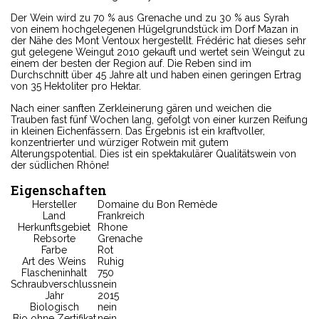
Der Wein wird zu 70 % aus Grenache und zu 30 % aus Syrah
von einem hochgelegenen Hügelgrundstück im Dorf Mazan in
der Nähe des Mont Ventoux hergestellt. Frédéric hat dieses sehr
gut gelegene Weingut 2010 gekauft und wertet sein Weingut zu
einem der besten der Region auf. Die Reben sind im
Durchschnitt über 45 Jahre alt und haben einen geringen Ertrag
von 35 Hektoliter pro Hektar.
Nach einer sanften Zerkleinerung gären und weichen die
Trauben fast fünf Wochen lang, gefolgt von einer kurzen Reifung
in kleinen Eichenfässern. Das Ergebnis ist ein kraftvoller,
konzentrierter und würziger Rotwein mit gutem
Alterungspotential. Dies ist ein spektakulärer Qualitätswein von
der südlichen Rhône!
Eigenschaften
Hersteller
Domaine du Bon Remède
Land
Frankreich
Herkunftsgebiet
Rhone
Rebsorte
Grenache
Farbe
Rot
Art des Weins
Ruhig
Flascheninhalt
750
Schraubverschluss
nein
Jahr
2015
Biologisch
nein
Bio ohne Zertifikat
nein