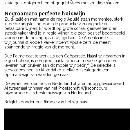
kruidige stoofgerechten of gegrild vlees met kruidige sauzen.
Negroamaro perfecte huiswijn
Zuid-Italië en met name de regio Apulië staan momenteel sterk
in de belangstelling door de productie van originele en
betaalbare wijnen. Er wordt op grote schaal geïnvesteerd en
steeds vaker vind je in regio wijnen die zeer positief beoordeeld
worden in de belangrijkste wijngidsen. De Amerikaanse
wijnjournalist Robert Parker noemt Apulië zelfs de meest
spannende wijnregio van dit moment.
Due Palme gaat te werk als een Coöperatie. Naast wijngaarden in
eigen beheer, is een groot aantal boeren mede-eigenaar en
leveren hun druiven aan dit mooie wijnbedrijf. De selectie is
vervolgens heel strikt zodat er in elke prijscategorie een
optimale wijn kan worden gemaakt.
De wijnen worden ook in Nederland al jaren hoog gewaardeerd.
Al tweemaal winnaar van het Proefschrift Wijnconcours
bijvoorbeeld als beste huiswijn van Nederland.
Bekijk hieronder een filmpje van het wijnhuis: