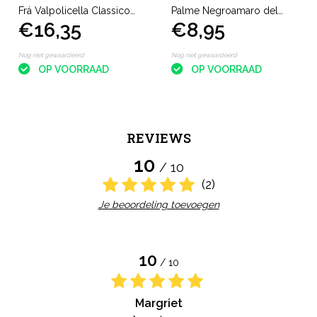
Frá Valpolicella Classico
Palme Negroamaro del
€16,35
€8,95
Ripasso
Salento Domiziano
Collezione Privata
Nog niet gewaardeerd
Nog niet gewaardeerd
OP VOORRAAD
OP VOORRAAD
REVIEWS
10
/ 10
(2)
Je beoordeling toevoegen
10
/ 10
Margriet