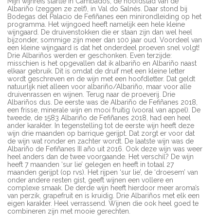
Mijn wijnreis startte in Cambados, de hoofdstad van de
Albariño (zeggen ze zelf), in Val do Salnés. Daar stond bij
Bodegas del Palacio de Fefiñanes een minirondleiding op het
programma. Het wijngoed heeft namelijk een hele kleine
wijngaard. De druivenstokken die er staan zijn dan wel heel
bijzonder, sommige zijn meer dan 100 jaar oud. Voordeel van
een kleine wijngaard is dat het onderdeel proeven snel volgt!
Drie Albariños werden er geschonken. Even terzijde:
misschien is het opgevallen dat ik albariño en Albariño naast
elkaar gebruik. Dit is omdat de druif met een kleine letter
wordt geschreven en de wijn met een hoofdletter. Dat geldt
natuurlijk niet alleen voor albariño/Albariño, maar voor alle
druivenrassen en wijnen. Terug naar de proeverij. Drie
Albariños dus. De eerste was de Albariño de Fefiñanes 2018,
een frisse, minerale wijn en mooi fruitig (vooral van appel). De
tweede, de 1583 Albariño de Fefiñanes 2018, had een heel
ander karakter. In tegenstelling tot de eerste wijn heeft deze
wijn drie maanden op barrique gerijpt. Dat zorgt er voor dat
de wijn wat ronder en zachter wordt. De laatste wijn was de
Albariño de Fefiñanes III año uit 2016. Ook deze wijn was weer
heel anders dan de twee voorgaande. Het verschil? De wijn
heeft 7 maanden ‘sur lie’ gelegen en heeft in totaal 27
maanden gerijpt (op rvs). Het rijpen ‘sur lie’, de ‘droesem’ van
onder andere resten gist, geeft wijnen een vollere en
complexe smaak. De derde wijn heeft hierdoor meer aroma’s
van perzik, grapefruit en is kruidig. Drie Albariños met elk een
eigen karakter. Heel verrassend. Wijnen die ook heel goed te
combineren zijn met mooie gerechten.