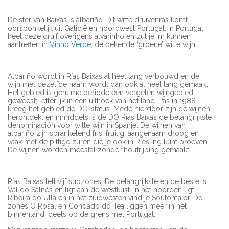
De ster van Baixas is albariño. Dit witte druivenras komt
oorsponkelijk uit Galicië en noordwest Portugal. In Portugal
heet deze druif overigens alvarinho en zul je ‘m kunnen
aantreffen in
Vinho Verde
, de bekende ‘groene’ witte wijn.
Albariño wordt in Rías Baixas al heel lang verbouwd en de
wijn met dezelfde naam wordt dan ook al heel lang gemaakt.
Het gebied is geruime periode een vergeten wijngebied
geweest; letterlijk in een uithoek van het land. Pas in 1988
kreeg het gebied de DO-status. Mede hierdoor zijn de wijnen
herontdekt en inmiddels is de DO Rías Baixas de belangrijkste
denominación voor witte wijn in Spanje. De wijnen van
albariño zijn sprankelend fris, fruitig, aangenaam droog en
vaak met de pittige zuren die je ook in Riesling kunt proeven.
De wijnen worden meestal zonder houtrijping gemaakt.
Rías Baixas telt vijf subzones. De belangrijkste en de beste is
Val do Salnés en ligt aan de westkust. In het noorden ligt
Ribeira do Ulla en in het zuidwesten vind je Soutomaior. De
zones O Rosal en Condado do Tea liggen meer in het
binnenland, deels op de grens met Portugal.