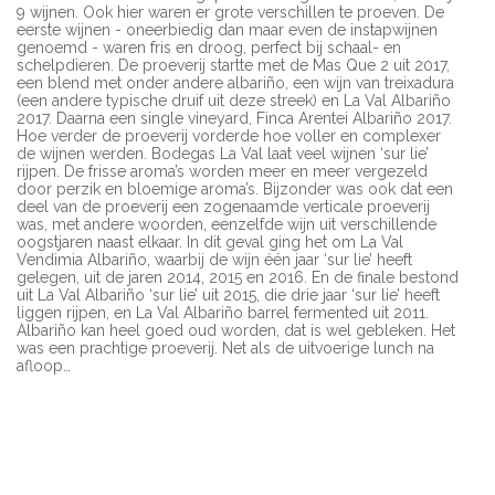
9 wijnen. Ook hier waren er grote verschillen te proeven. De
eerste wijnen - oneerbiedig dan maar even de instapwijnen
genoemd - waren fris en droog, perfect bij schaal- en
schelpdieren. De proeverij startte met de Mas Que 2 uit 2017,
een blend met onder andere albariño, een wijn van treixadura
(een andere typische druif uit deze streek) en La Val Albariño
2017. Daarna een single vineyard, Finca Arentei Albariño 2017.
Hoe verder de proeverij vorderde hoe voller en complexer
de wijnen werden. Bodegas La Val laat veel wijnen ‘sur lie’
rijpen. De frisse aroma’s worden meer en meer vergezeld
door perzik en bloemige aroma’s. Bijzonder was ook dat een
deel van de proeverij een zogenaamde verticale proeverij
was, met andere woorden, eenzelfde wijn uit verschillende
oogstjaren naast elkaar. In dit geval ging het om La Val
Vendimia Albariño, waarbij de wijn één jaar ‘sur lie’ heeft
gelegen, uit de jaren 2014, 2015 en 2016. En de finale bestond
uit La Val Albariño ‘sur lie’ uit 2015, die drie jaar ‘sur lie’ heeft
liggen rijpen, en La Val Albariño barrel fermented uit 2011.
Albariño kan heel goed oud worden, dat is wel gebleken. Het
was een prachtige proeverij. Net als de uitvoerige lunch na
afloop…