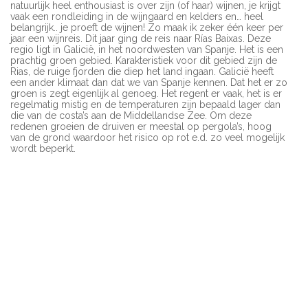
natuurlijk heel enthousiast is over zijn (of haar) wijnen, je krijgt
vaak een rondleiding in de wijngaard en kelders en… heel
belangrijk.. je proeft de wijnen! Zo maak ik zeker één keer per
jaar een wijnreis. Dit jaar ging de reis naar Rías Baixas. Deze
regio ligt in Galicië, in het noordwesten van Spanje. Het is een
prachtig groen gebied. Karakteristiek voor dit gebied zijn de
Rias, de ruige fjorden die diep het land ingaan. Galicië heeft
een ander klimaat dan dat we van Spanje kennen. Dat het er zo
groen is zegt eigenlijk al genoeg. Het regent er vaak, het is er
regelmatig mistig en de temperaturen zijn bepaald lager dan
die van de costa’s aan de Middellandse Zee. Om deze
redenen groeien de druiven er meestal op pergola’s, hoog
van de grond waardoor het risico op rot e.d. zo veel mogelijk
wordt beperkt.