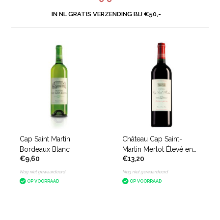
IN NL GRATIS VERZENDING BIJ €50,-
Cap Saint Martin
Château Cap Saint-
Bordeaux Blanc
Martin Merlot Élevé en
€9,60
€13,20
Fût de Chêne
Nog niet gewaardeerd
Nog niet gewaardeerd
OP VOORRAAD
OP VOORRAAD