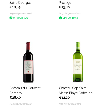
Saint-Georges
Prestige
€18,65
€13,80
Nog niet gewaardeerd
Nog niet gewaardeerd
OP VOORRAAD
OP VOORRAAD
Château du Couvent
Château Cap Saint-
Pomerol
Martin Blaye Côtes de
€28,50
€12,20
Bordeaux Cuvée
Prestige Sauvignon
Nog niet gewaardeerd
Nog niet gewaardeerd