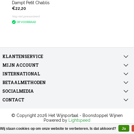
Dampt Petit Chablis
€22,20
Nog niet gewaardeerd
OP VOORRAAD
KLANTENSERVICE
MIJN ACCOUNT
INTERNATIONAL
BETAALMETHODEN
SOCIALMEDIA
CONTACT
© Copyright 2026 Het Wijnportaal - Boonstoppel Wijnen
Powered by
Lightspeed
All rights reserved by
InStijl Media
Wij slaan cookies op om onze website te verbeteren. Is dat akkoord?
Ja