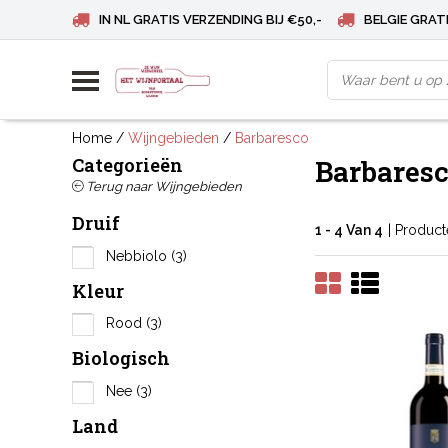
IN NL GRATIS VERZENDING BIJ €50,-
BELGIE GRATI
Home
/
Wijngebieden
/
Barbaresco
Categorieën
Barbares
Terug naar Wijngebieden
Druif
1 - 4 Van 4
| Produc
Nebbiolo
(3)
Kleur
Rood
(3)
Biologisch
Nee
(3)
Land