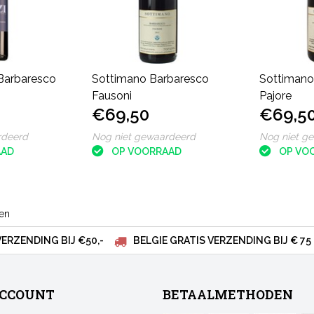
 Barbaresco
Sottimano Barbaresco
Sottimano
Fausoni
Pajore
€69,50
€69,5
rdeerd
Nog niet gewaardeerd
Nog niet g
AAD
OP VOORRAAD
OP VO
ten
VERZENDING BIJ €50,-
BELGIE GRATIS VERZENDING BIJ € 75
ACCOUNT
BETAALMETHODEN