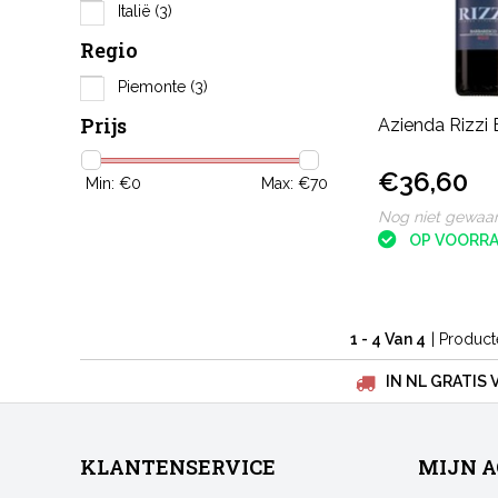
Italië
(3)
Regio
Piemonte
(3)
Prijs
Azienda Rizzi
€36,60
Min: €
0
Max: €
70
Nog niet gewaa
OP VOORR
1 - 4 Van 4
| Produc
IN NL GRATIS 
KLANTENSERVICE
MIJN 