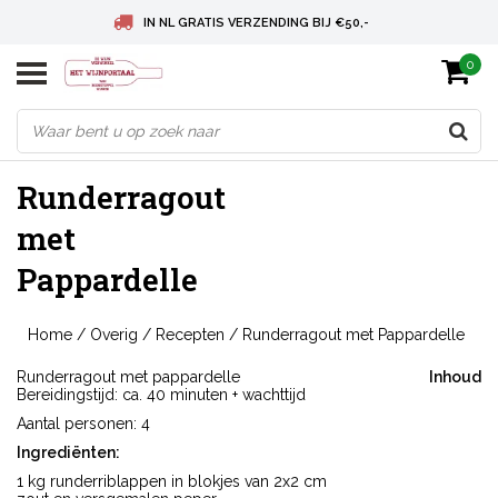
IN NL GRATIS VERZENDING BIJ €50,-
0
BELGIE GRATIS VERZENDING BIJ € 75
DEUTSCHLAND VERSANDKOSTENFREI AB € 75
Runderragout
met
Pappardelle
Home
/
Overig
/
Recepten
/
Runderragout met Pappardelle
Runderragout met pappardelle
Inhoud
Bereidingstijd: ca. 40 minuten + wachttijd
Aantal personen: 4
Ingrediënten:
1 kg runderriblappen in blokjes van 2x2 cm