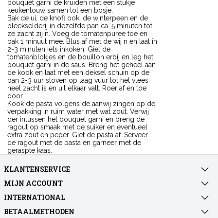
bouquet garni de kruiden met een stukje
keukentouw samen tot een bosje.
Bak de ui, de knofl ook, de winterpeen en de
bleekselderij in dezelfde pan ca. 5 minuten tot
ze zacht zij n. Voeg de tomatenpuree toe en
bak 1 minuut mee. Blus af met de wij n en laat in
2-3 minuten iets inkoken. Giet de
tomatenblokjes en de bouillon erbij en leg het
bouquet garni in de saus. Breng het geheel aan
de kook en laat met een deksel schuin op de
pan 2-3 uur stoven op laag vuur tot het vlees
heel zacht is en uit elkaar valt. Roer af en toe
door.
Kook de pasta volgens de aanwij zingen op de
verpakking in ruim water met wat zout. Verwij
der intussen het bouquet garni en breng de
ragout op smaak met de suiker en eventueel
extra zout en peper. Giet de pasta af. Serveer
de ragout met de pasta en garneer met de
geraspte kaas.
KLANTENSERVICE
MIJN ACCOUNT
INTERNATIONAL
BETAALMETHODEN