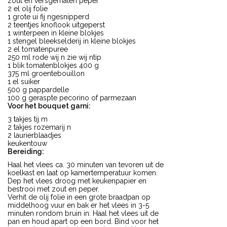
zout en versgemalen peper
2 el olij folie
1 grote ui fij ngesnipperd
2 teentjes knoflook uitgeperst
1 winterpeen in kleine blokjes
1 stengel bleekselderij in kleine blokjes
2 el tomatenpuree
250 ml rode wij n zie wij ntip
1 blik tomatenblokjes 400 g
375 ml groentebouillon
1 el suiker
500 g pappardelle
100 g geraspte pecorino of parmezaan
Voor het bouquet garni:
3 takjes tij m
2 takjes rozemarij n
2 laurierblaadjes
keukentouw
Bereiding:
Haal het vlees ca. 30 minuten van tevoren uit de
koelkast en laat op kamertemperatuur komen.
Dep het vlees droog met keukenpapier en
bestrooi met zout en peper.
Verhit de olij folie in een grote braadpan op
middelhoog vuur en bak er het vlees in 3-5
minuten rondom bruin in. Haal het vlees uit de
pan en houd apart op een bord. Bind voor het