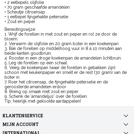
• 2 eetlepels olijfolie
• 70 gram geschaafde amandelen
• Scheutje citroensap
• 1 eetlepel fijngehakte peterselie
• Zout en peper
Bereidingswijze:
1. Wrijf de forellen in met zout en peper en rol ze door de
bloem.
2. Verwarm de olijfolie en 20 gram boter in een koekenpan.
3. Bak de forellen op middelhoog vuur in 8 à 10 minuten aan
beide kanten goudbruin.
4. Rooster in een droge koekenpan de amandelen lichtbruin.
5. Leg de forellen op een schaal.
6. Veeg de koekenpan (waar de forellen in gebakken zijn)
schoon met keukenpapier en smelt er de rest (30 gram) van de
boter in.
7. Roer het citroensap, de fijngehakte peterselie en de
geroosterde amandelen erdoor
8. Breng op smaak met zout en peper.
9. Schenk de 'amandeljus' over de forellen.
Tip: heerlijk met gekookte aardappelen!
KLANTENSERVICE
MIJN ACCOUNT
INTERNATIONAL