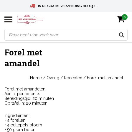
IN NL GRATIS VERZENDING BIJ €50,-
0
BELGIE GRATIS VERZENDING BIJ € 75
DEUTSCHLAND VERSANDKOSTENFREI AB € 75
Forel met
amandel
Home
/
Overig
/
Recepten
/
Forel met amandel
Forel met amandelen
Aantal personen: 4
Bereidingstijd: 20 minuten
Op tafel in: 20 minuten
Ingrediënten:
• 4 forellen
• 4 eetlepels bloem
• 50 gram boter