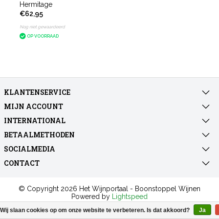
Hermitage
€62,95
Nog niet gewaardeerd
OP VOORRAAD
KLANTENSERVICE
MIJN ACCOUNT
INTERNATIONAL
BETAALMETHODEN
SOCIALMEDIA
CONTACT
© Copyright 2026 Het Wijnportaal - Boonstoppel Wijnen
Powered by
Lightspeed
All rights reserved by
InStijl Media
Wij slaan cookies op om onze website te verbeteren. Is dat akkoord?
Ja