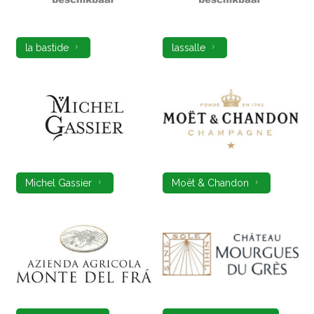
la bastide
lassalle
Michel Gassier
Moët & Chandon