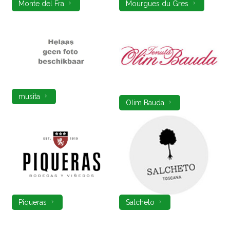
Monte del Fra
Mourgues du Gres
musita
Olim Bauda
Piqueras
Salcheto