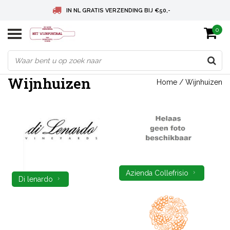
IN NL GRATIS VERZENDING BIJ €50,-
0
BELGIE GRATIS VERZENDING BIJ € 75
DEUTSCHLAND VERSANDKOSTENFREI AB € 75
Wijnhuizen
Home
/
Wijnhuizen
Azienda Collefrisio
Di lenardo