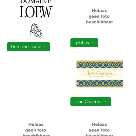
gabbas
Domaine Loew
Jean Chartron