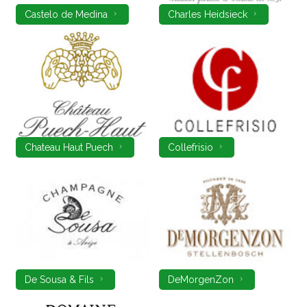
Castelo de Medina
Charles Heidsieck
Chateau Haut Puech
Collefrisio
De Sousa & Fils
DeMorgenZon