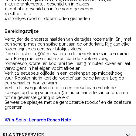
1 kleine winterwortel, geschild en in plakjes
1 koolrabi, geschild en in frietvorm gesneden
4 eetl olijfolie
4 stronkjes roodlof, doormidden gesneden
Bereidingswijze
Verwijder de onderste naalden van de takjes rozemarijn. Snij met
een scherp mes een spitse punt aan de onderkant. Rijg aan elke
rozemarijnspies een paar blokjes vlees.
Doe de rijstazijn, 500 ml water en de peperkorrels in een ruime
pan. Breng met een snufje zout aan de kook en voeg
romanesco, wortel en koolrabi toe. Laat 3 minuten koken en laat
vervolgens in het eigen vocht afkoelen.
Verhit 2 eetlepels olijfolie in een koekenpan op middelhoog
vuur. Rooster hierin kort de roodlof aan beide kanten. Leg op
een schaal en hou ze warm.
Verhit de overgebleven olie in een koekenpan en bak de
spiesjes op hoog vuur in 4 à 5 minuten aan alle kanten bruin en
tot de gewenste garing is bereikt.
Serveer de spiesjes met de geroosterde roodlof en de zoetzure
groenten.
Wijn-Spijs : Lenardo Ronco Nole
KLANTENSERVICE