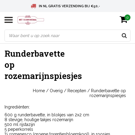
IN NL GRATIS VERZENDING BIJ €50,-
0
BELGIE GRATIS VERZENDING BIJ € 75
DEUTSCHLAND VERSANDKOSTENFREI AB € 75
Runderbavette
op
rozemarijnspiesjes
Home
/
Overig
/
Recepten
/
Runderbavette op
rozemarijnspiesjes
Ingrediënten:
600 g runderbavette, in blokjes van 2x2 cm
8 stevige, houtige takjes rozemarijn
500 ml rijstazijn
5 peperkorrels
½ romanesco (groene torentjesbloemkool), in roosjes