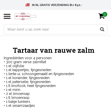
IN NL GRATIS VERZENDING BIJ €50,-
0
BELGIE GRATIS VERZENDING BIJ € 75
DEUTSCHLAND VERSANDKOSTENFREI AB € 75
Tartaar van rauwe zalm
Ingrediënten voor 4 personen:
• 300 gram verse zalmfilet
• 1 el olijfolie
• 1 el kappertjes, fijngesneden
• 1 lente ui, schoongemaakt en fijngesneden
• 1 el koriander, fijngesneden
• 1 el peterselie, fijngesneden
• 1 tl knoflook, heel fijngesneden
• 1 el mirin
• 2 el limoensap
• 1 tl limoenrasp
• 1 bakje tuinkers
• 1 el sesamzaadjes