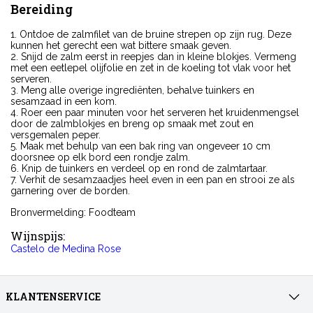
Bereiding
1. Ontdoe de zalmfilet van de bruine strepen op zijn rug. Deze
kunnen het gerecht een wat bittere smaak geven.
2. Snijd de zalm eerst in reepjes dan in kleine blokjes. Vermeng
met een eetlepel olijfolie en zet in de koeling tot vlak voor het
serveren.
3. Meng alle overige ingrediënten, behalve tuinkers en
sesamzaad in een kom.
4. Roer een paar minuten voor het serveren het kruidenmengsel
door de zalmblokjes en breng op smaak met zout en
versgemalen peper.
5. Maak met behulp van een bak ring van ongeveer 10 cm
doorsnee op elk bord een rondje zalm.
6. Knip de tuinkers en verdeel op en rond de zalmtartaar.
7. Verhit de sesamzaadjes heel even in een pan en strooi ze als
garnering over de borden.
Bronvermelding: Foodteam
Wijnspijs:
Castelo de Medina Rose
KLANTENSERVICE