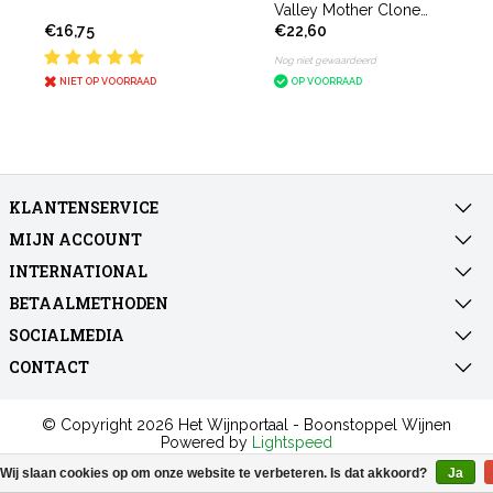
Valley Mother Clone
€16,75
€22,60
Zinfandel 2022
Nog niet gewaardeerd
NIET OP VOORRAAD
OP VOORRAAD
KLANTENSERVICE
MIJN ACCOUNT
INTERNATIONAL
BETAALMETHODEN
SOCIALMEDIA
CONTACT
© Copyright 2026 Het Wijnportaal - Boonstoppel Wijnen
Powered by
Lightspeed
All rights reserved by
InStijl Media
Wij slaan cookies op om onze website te verbeteren. Is dat akkoord?
Ja