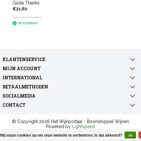
Giulia Thanks
€21,60
Nog niet gewaardeerd
OP VOORRAAD
KLANTENSERVICE
MIJN ACCOUNT
INTERNATIONAL
BETAALMETHODEN
SOCIALMEDIA
CONTACT
© Copyright 2026 Het Wijnportaal - Boonstoppel Wijnen
Powered by
Lightspeed
All rights reserved by
InStijl Media
Wij slaan cookies op om onze website te verbeteren. Is dat akkoord?
Ja