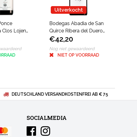
Uitverkocht
Ponce
Bodegas Abadia de San
 Clos Lojen
Quirce Ribera del Duero
€42,20
as Bobal
M9
ewaardeerd
Nog niet gewaardeerd
ORRAAD
NIET OP VOORRAAD
DEUTSCHLAND VERSANDKOSTENFREI AB € 75
SOCIALMEDIA