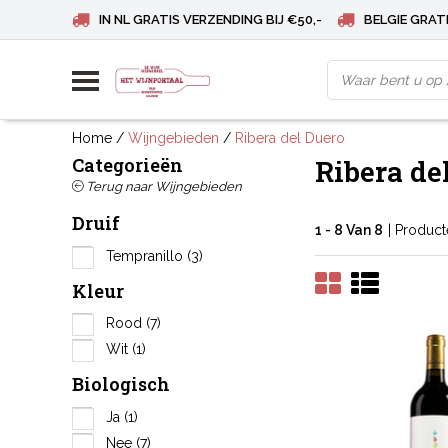
IN NL GRATIS VERZENDING BIJ €50,-
BELGIE GRATI
Home
/
Wijngebieden
/
Ribera del Duero
Categorieën
Ribera de
Terug naar Wijngebieden
Druif
1 - 8 Van 8
| Produc
Tempranillo
(3)
Kleur
Rood
(7)
Wit
(1)
Biologisch
Ja
(1)
Nee
(7)