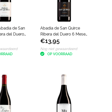
badía de San
Abadía de San Quirce
era del Duero
Ribera del Duero 6 Meses
€13,95
Barrica
ewaardeerd
Nog niet gewaardeerd
ORRAAD
OP VOORRAAD