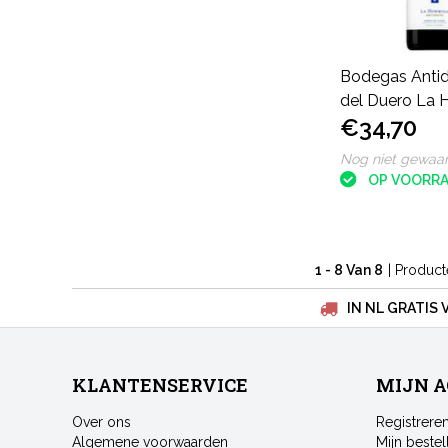
Bodegas Antid
del Duero La 
€34,70
Nog niet gewaa
OP VOORR
1 - 8 Van 8
| Produc
IN NL GRATIS 
KLANTENSERVICE
MIJN 
Over ons
Registrere
Algemene voorwaarden
Mijn bestel