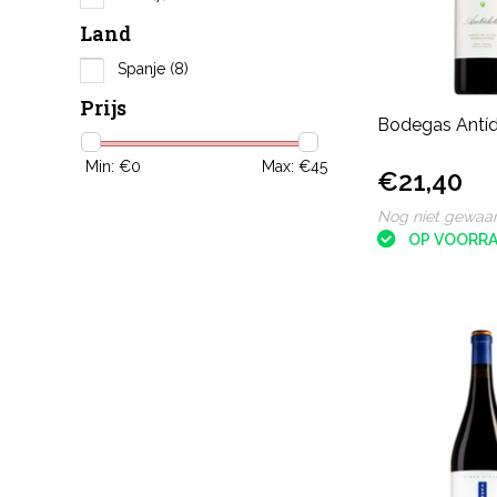
Land
Spanje
(8)
Prijs
Bodegas Antí
Min: €
0
Max: €
45
€21,40
Nog niet gewaa
OP VOORR