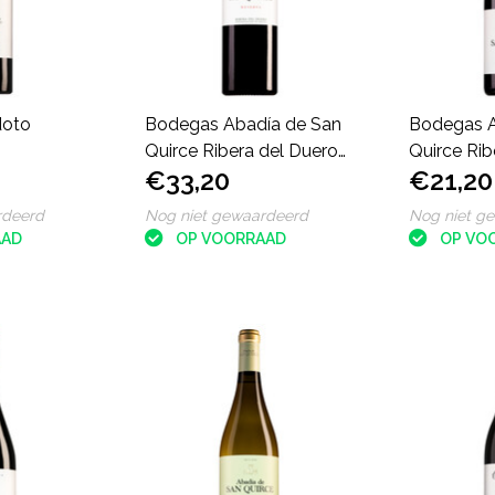
doto
Bodegas Abadía de San
Bodegas A
Quirce Ribera del Duero
Quirce Rib
€33,20
€21,20
Reserva
Crianza
rdeerd
Nog niet gewaardeerd
Nog niet g
AAD
OP VOORRAAD
OP VO