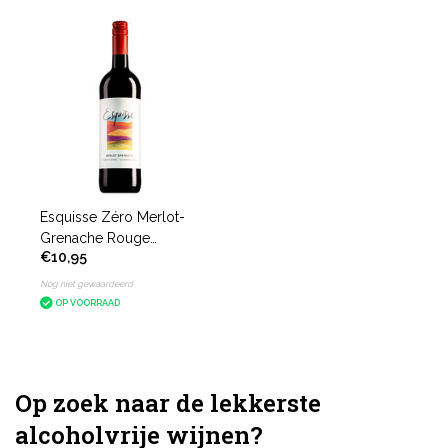
Esquisse Zéro Merlot-
Grenache Rouge
€10,95
alcoholvrij
Nog niet gewaardeerd
OP VOORRAAD
Op zoek naar de lekkerste
alcoholvrije wijnen?