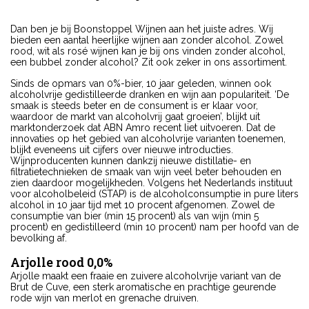
Dan ben je bij Boonstoppel Wijnen aan het juiste adres. Wij
bieden een aantal heerlijke wijnen aan zonder alcohol. Zowel
rood, wit als rosé wijnen kan je bij ons vinden zonder alcohol,
een bubbel zonder alcohol? Zit ook zeker in ons assortiment.
Sinds de opmars van 0%-bier, 10 jaar geleden, winnen ook
alcoholvrije gedistilleerde dranken en wijn aan populariteit. ‘De
smaak is steeds beter en de consument is er klaar voor,
waardoor de markt van alcoholvrij gaat groeien’, blijkt uit
marktonderzoek dat ABN Amro recent liet uitvoeren. Dat de
innovaties op het gebied van alcoholvrije varianten toenemen,
blijkt eveneens uit cijfers over nieuwe introducties.
Wijnproducenten kunnen dankzij nieuwe distillatie- en
filtratietechnieken de smaak van wijn veel beter behouden en
zien daardoor mogelijkheden. Volgens het Nederlands instituut
voor alcoholbeleid (STAP) is de alcoholconsumptie in pure liters
alcohol in 10 jaar tijd met 10 procent afgenomen. Zowel de
consumptie van bier (min 15 procent) als van wijn (min 5
procent) en gedistilleerd (min 10 procent) nam per hoofd van de
bevolking af.
Arjolle rood 0,0%
Arjolle maakt een fraaie en zuivere alcoholvrije variant van de
Brut de Cuve, een sterk aromatische en prachtige geurende
rode wijn van merlot en grenache druiven.