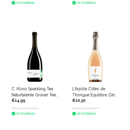
OP VOORRAAD
OP VOORRAAD
C. Kloss Sparkling Tea
L'Arjolle Côtes de
Naturtalente Grüner Tee
Thongue Equilibre Zéro
€14,95
€10,30
alcoholvrij
Sparkling Rosé
alcoholvrij
Nog niet gewaardeerd
Nog niet gewaardeerd
OP VOORRAAD
OP VOORRAAD