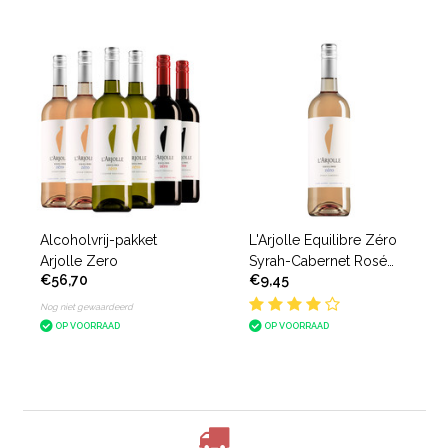
Alcoholvrij-pakket
L'Arjolle Equilibre Zéro
Arjolle Zero
Syrah-Cabernet Rosé
€56,70
€9,45
alcoholvrij
Nog niet gewaardeerd
OP VOORRAAD
OP VOORRAAD