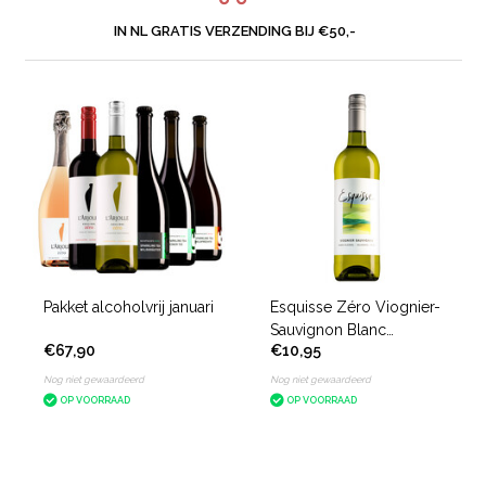
IN NL GRATIS VERZENDING BIJ €50,-
Pakket alcoholvrij januari
Esquisse Zéro Viognier-
Sauvignon Blanc
€67,90
€10,95
alcoholvrij
Nog niet gewaardeerd
Nog niet gewaardeerd
OP VOORRAAD
OP VOORRAAD