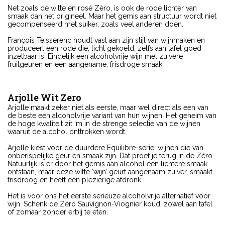
Net zoals de witte en rosé Zéro, is ook de rode lichter van
smaak dan het origineel. Maar het gemis aan structuur wordt niet
gecompenseerd met suiker, zoals veel anderen doen.
François Teisserenc houdt vast aan zijn stijl van wijnmaken en
produceert een rode die, licht gekoeld, zelfs aan tafel goed
inzetbaar is. Eindelijk een alcoholvrije wijn met zuivere
fruitgeuren en een aangename, frisdroge smaak.
Arjolle Wit Zero
Arjolle maakt zeker niet als eerste, maar wel direct als een van
de beste een alcoholvrije variant van hun wijnen. Het geheim van
de hoge kwaliteit zit 'm in de strenge selectie van de wijnen
waaruit de alcohol onttrokken wordt.
Arjolle kiest voor de duurdere Equilibre-serie, wijnen die van
onberispelijke geur en smaak zijn. Dat proef je terug in de Zéro.
Natuurlijk is er door het gemis aan alcohol een lichtere smaak
ontstaan, maar deze witte ‘wijn’ geurt aangenaam zuiver, smaakt
frisdroog en heeft een plezierige afdronk.
Het is voor ons het eerste serieuze alcoholvrije alternatief voor
wijn. Schenk de Zéro Sauvignon-Viognier koud, zowel aan tafel
of zomaar zonder erbij te eten.