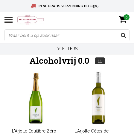
IN NL GRATIS VERZENDING BIJ €50,-
0
BELGIE GRATIS VERZENDING BIJ € 75
DEUTSCHLAND VERSANDKOSTENFREI AB € 75
FILTERS
Alcoholvrij 0.0
11
L'Arjolle Equilibre Zéro
L'Arjolle Côtes de