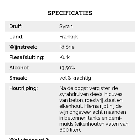
SPECIFICATIES
Druif:
Syrah
Land:
Frankrijk
Wijnstreek:
Rhône
Flesafsluiting:
Kurk
Alcohol:
13,50%
Smaak:
vol & krachtig
Houtrijping:
Na de oogst vergisten de
syrahdruiven deels in cuves
van beton, roestvrij staal en
eikenhout. Hierna rijpt hij de
wijn ongeveer acht maanden
in betonnen tanks en démi-
muids (eikenhouten vaten van
600 liter).