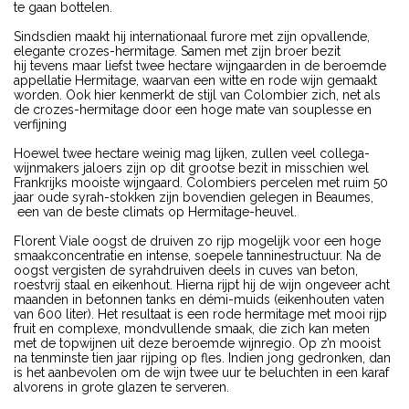
te gaan bottelen.
Sindsdien maakt hij internationaal furore met zijn opvallende,
elegante crozes-hermitage. Samen met zijn broer bezit
hij tevens maar liefst twee hectare wijngaarden in de beroemde
appellatie Hermitage, waarvan een witte en rode wijn gemaakt
worden. Ook hier kenmerkt de stijl van Colombier zich, net als
de crozes-hermitage door een hoge mate van souplesse en
verfijning
Hoewel twee hectare weinig mag lijken, zullen veel collega-
wijnmakers jaloers zijn op dit grootse bezit in misschien wel
Frankrijks mooiste wijngaard. Colombiers percelen met ruim 50
jaar oude syrah-stokken zijn bovendien gelegen in Beaumes,
een van de beste climats op Hermitage-heuvel.
Florent Viale oogst de druiven zo rijp mogelijk voor een hoge
smaakconcentratie en intense, soepele tanninestructuur. Na de
oogst vergisten de syrahdruiven deels in cuves van beton,
roestvrij staal en eikenhout. Hierna rijpt hij de wijn ongeveer acht
maanden in betonnen tanks en démi-muids (eikenhouten vaten
van 600 liter). Het resultaat is een rode hermitage met mooi rijp
fruit en complexe, mondvullende smaak, die zich kan meten
met de topwijnen uit deze beroemde wijnregio. Op z’n mooist
na tenminste tien jaar rijping op fles. Indien jong gedronken, dan
is het aanbevolen om de wijn twee uur te beluchten in een karaf
alvorens in grote glazen te serveren.