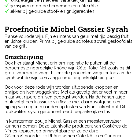
rond, elegant en met een verleidelijke frisheid
geïnspireerd op de beroemde cru côte rôtie
lekker bij gekruide stoof- en grillgerechten
Proefnotitie Michel Gassier Syrah
Franse volrode wijn. Fijn en intens van geur met rijp bessig fruit
en lichte kruiden. Prima bij gekruide schotels zowel gestoofd als
van de grill.
Omschrijving
Ook hier slaagt Michel erin om inspiratie te putten uit de
beroemdste noordelijke Rhône wijn Côte Rôtie. Net zoals bij dit
grote voorbeeld voegt hij enkele procenten viognier toe aan de
syrah wat de wijn een aangename toegankelijkheid geeft.
Ook voor deze rode wijn worden uitlopende knoppen en
onrijpe druiven weggeknipt. Met als gevolg dat er veel minder
maar wel rijpere druiven geoogst worden. Na de handmatige
pluk volgt een klassieke vinificatie met daaropvolgend een
rijping van negen maanden op fusten van Frans eikenhout. Dit is
topkwaliteit syrah geconcentreerd toegankelijk en fris.
In kunsttermen zou je Michel Gassier een meestervervalser
kunnen noemen. Deze talentvolle producent van Costières de
Nîmes kopieert op onnavolgbare wijze de dure
(35 euro+) noordelijke Rhône wijnen Côte Rôtie en Condrieu.