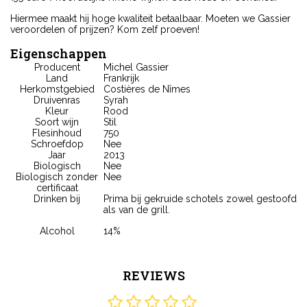
Hiermee maakt hij hoge kwaliteit betaalbaar. Moeten we Gassier
veroordelen of prijzen? Kom zelf proeven!
Eigenschappen
Producent
Michel Gassier
Land
Frankrijk
Herkomstgebied
Costières de Nîmes
Druivenras
Syrah
Kleur
Rood
Soort wijn
Stil
Flesinhoud
750
Schroefdop
Nee
Jaar
2013
Biologisch
Nee
Biologisch zonder
Nee
certificaat
Drinken bij
Prima bij gekruide schotels zowel gestoofd
als van de grill.
Alcohol
14%
REVIEWS