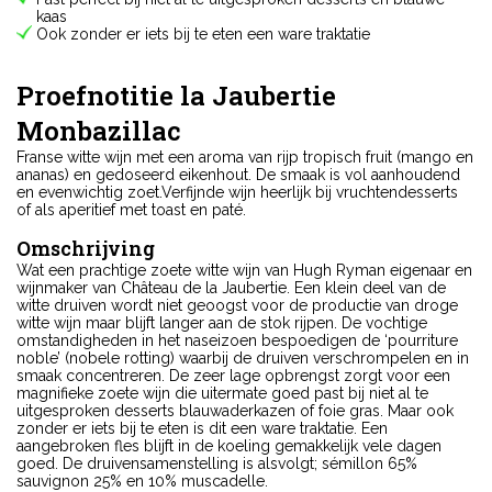
kaas
Ook zonder er iets bij te eten een ware traktatie
Proefnotitie la Jaubertie
Monbazillac
Franse witte wijn met een aroma van rijp tropisch fruit (mango en
ananas) en gedoseerd eikenhout. De smaak is vol aanhoudend
en evenwichtig zoet.Verfijnde wijn heerlijk bij vruchtendesserts
of als aperitief met toast en paté.
Omschrijving
Wat een prachtige zoete witte wijn van Hugh Ryman eigenaar en
wijnmaker van Château de la Jaubertie. Een klein deel van de
witte druiven wordt niet geoogst voor de productie van droge
witte wijn maar blijft langer aan de stok rijpen. De vochtige
omstandigheden in het naseizoen bespoedigen de ‘pourriture
noble’ (nobele rotting) waarbij de druiven verschrompelen en in
smaak concentreren. De zeer lage opbrengst zorgt voor een
magnifieke zoete wijn die uitermate goed past bij niet al te
uitgesproken desserts blauwaderkazen of foie gras. Maar ook
zonder er iets bij te eten is dit een ware traktatie. Een
aangebroken fles blijft in de koeling gemakkelijk vele dagen
goed. De druivensamenstelling is alsvolgt; sémillon 65%
sauvignon 25% en 10% muscadelle.