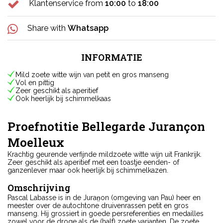
Klantenservice from
10:00
to
18:00
Share with
Whatsapp
INFORMATIE
Mild zoete witte wijn van petit en gros manseng
Vol en pittig
Zeer geschikt als aperitief
Ook heerlijk bij schimmelkaas
Proefnotitie Bellegarde Jurançon
Moelleux
Krachtig geurende verfijnde mildzoete witte wijn uit Frankrijk.
Zeer geschikt als aperitief met een toastje eenden- of
ganzenlever maar ook heerlijk bij schimmelkazen.
Omschrijving
Pascal Labasse is in de Juran̤on (omgeving van Pau) heer en
meester over de autochtone druivenrassen petit en gros
manseng. Hij grossiert in goede persreferenties en medailles
zowel voor de droge als de (half) zoete varianten. De zoete