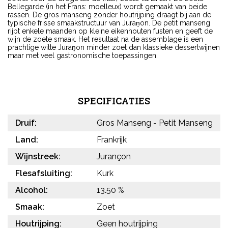
Bellegarde (in het Frans: moelleux) wordt gemaakt van beide
rassen. De gros manseng zonder houtrijping draagt bij aan de
typische frisse smaakstructuur van Juran̤on. De petit manseng
rijpt enkele maanden op kleine eikenhouten fusten en geeft de
wijn de zoete smaak. Het resultaat na de assemblage is een
prachtige witte Juran̤on minder zoet dan klassieke dessertwijnen
maar met veel gastronomische toepassingen.
SPECIFICATIES
Druif:
Gros Manseng - Petit Manseng
Land:
Frankrijk
Wijnstreek:
Jurançon
Flesafsluiting:
Kurk
Alcohol:
13.50 %
Smaak:
Zoet
Houtrijping:
Geen houtrijping