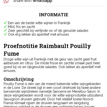
Share with
Whatsapp
INFORMATIE
Een van de beste witte wijnen in Frankrijk
Mild, fris en zacht
Zeer geschikt bij verfijnde vis of rijk gevulde salades
Ook érg lekker als aperitief met amuses
Proefnotitie Raimbault Pouilly
Fume
Droge witte wijn uit Frankrijk met de geur van zacht geel fruit
aalbessen en citrus. De milde frisse en zachte smaak past heel
goed bij vis en rijkgevulde salades. Ook lekker als aperitief met
amuses.
Omschrijving
Pouilly Fumé is één van de meest bekende witte-wijngebieden
in de Loire. De streek ligt in een soort driehoek bij twee andere
beroemde wijnstreken namelijk Sancerre en Menetou-Salon. In
deze wijngebieden wordt voor de witte wijnproduktie uitsluitend
Sauvignon druiven gebruikt. Door het relatief koele Noord-
Franse klimaat rijpen de druiven langzaam en langdurig.
Hierdoor ontstaat in de druiven een optimale balans tussen