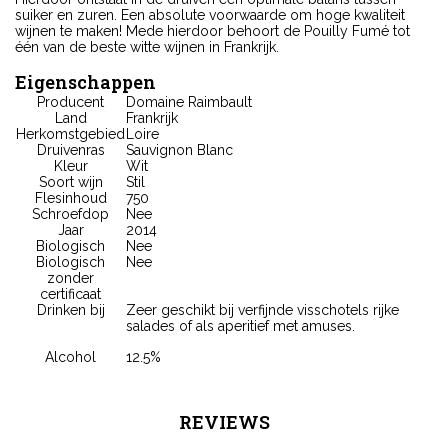
suiker en zuren. Een absolute voorwaarde om hoge kwaliteit
wijnen te maken! Mede hierdoor behoort de Pouilly Fumé tot
één van de beste witte wijnen in Frankrijk.
Eigenschappen
Producent
Domaine Raimbault
Land
Frankrijk
Herkomstgebied
Loire
Druivenras
Sauvignon Blanc
Kleur
Wit
Soort wijn
Stil
Flesinhoud
750
Schroefdop
Nee
Jaar
2014
Biologisch
Nee
Biologisch
Nee
zonder
certificaat
Drinken bij
Zeer geschikt bij verfijnde visschotels rijke
salades of als aperitief met amuses.
Alcohol
12.5%
REVIEWS