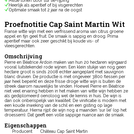
Milde tonen door sur lie-rijping
Heerlijk als aperitief of bij visgerechten
Optimale smaak tot 2 jaar na de oogst
Proefnotitie Cap Saint Martin Wit
Franse witte wijn met een verfrissend aroma van citrus groene
appel en fijn geel fruit. De smaak is sappig en droog. Prima
aperitief maar ook zeer geschikt bij koude vis- of
vleesgerechten.
Omschrijving
Pierre en Béatrice Ardoin maken van hun 20 hectaren wijngaard
vooral (uitstekende) rode wijnen. Een klein stukje van nog geen
hectare groot is sinds 2008 echter aangeplant met sauvignon
blanc druiven. De productie is met ongeveer 3800 flessen per
jaar heel beperkt en deze frisse droge witte wijn is buiten de
streek daarom nauwelijks te vinden. Hoewel Pierre en Béatrice
niet veel ervaring hebben in het maken van witte wijn hebben ze
als gediplomeerd oenoloog wel de kennis in huis. De wijn is
dan ook onberispelijk van kwaliteit. De vinificatie is modern met
een koude inweking van de schil en een gisting op lage
temperatuur. Hierna rijpt de wijn nog 4 maanden ‘sur lie’ (op het
droessem). Dat geeft een volle sappige nuance aan de smaak.
Eigenschappen
Producent
Château Cap Saint Martin