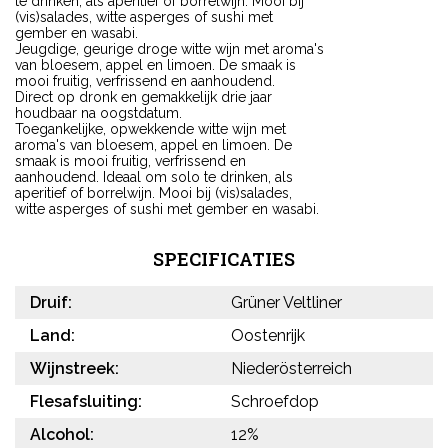
te drinken, als aperitief of borrelwijn. Mooi bij
(vis)salades, witte asperges of sushi met
gember en wasabi.
Jeugdige, geurige droge witte wijn met aroma's
van bloesem, appel en limoen. De smaak is
mooi fruitig, verfrissend en aanhoudend.
Direct op dronk en gemakkelijk drie jaar
houdbaar na oogstdatum.
Toegankelijke, opwekkende witte wijn met
aroma's van bloesem, appel en limoen. De
smaak is mooi fruitig, verfrissend en
aanhoudend. Ideaal om solo te drinken, als
aperitief of borrelwijn. Mooi bij (vis)salades,
witte asperges of sushi met gember en wasabi.
SPECIFICATIES
Druif:
Grüner Veltliner
Land:
Oostenrijk
Wijnstreek:
Niederösterreich
Flesafsluiting:
Schroefdop
Alcohol:
12%