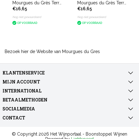
Mourgues du Grès Terre
Mourgues du Grès Terre
€16,65
€16,65
d'Argence Blanc
d'Argence Rouge
Nog niet gewaardeerd
Nog niet gewaardeerd
OP VOORRAAD
OP VOORRAAD
Bezoek hier de Website van
Mourgues du Gres
KLANTENSERVICE
MIJN ACCOUNT
INTERNATIONAL
BETAALMETHODEN
SOCIALMEDIA
CONTACT
© Copyright 2026 Het Wijnportaal - Boonstoppel Wijnen