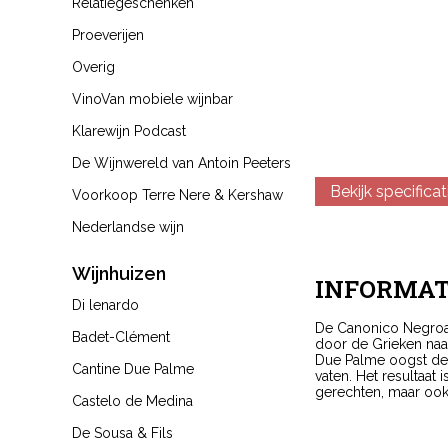
Relatiegeschenken
Proeverijen
Overig
VinoVan mobiele wijnbar
Klarewijn Podcast
De Wijnwereld van Antoin Peeters
Bekijk specificat
Voorkoop Terre Nere & Kershaw
Nederlandse wijn
Wijnhuizen
INFORMAT
Di lenardo
De Canonico Negroam
Badet-Clément
door de Grieken naar
Due Palme oogst de d
Cantine Due Palme
vaten. Het resultaat 
gerechten, maar ook 
Castelo de Medina
De Sousa & Fils