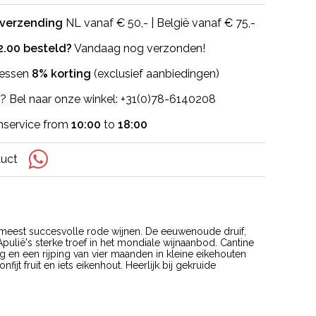
 verzending
NL vanaf € 50,- | België vanaf € 75,-
2.00 besteld?
Vandaag nog verzonden!
flessen
8% korting
(exclusief aanbiedingen)
? Bel naar onze winkel: +31(0)78-6140208
nservice from
10:00
to
18:00
duct
 meest succesvolle rode wijnen. De eeuwenoude druif,
ulië's sterke troef in het mondiale wijnaanbod. Cantine
ng en een rijping van vier maanden in kleine eikehouten
ijt fruit en iets eikenhout. Heerlijk bij gekruide