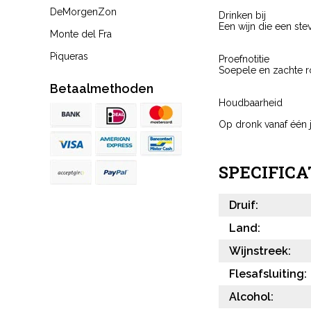
DeMorgenZon
Drinken bij
Een wijn die een ste
Monte del Fra
Piqueras
Proefnotitie
Soepele en zachte ro
Betaalmethoden
Houdbaarheid
Op dronk vanaf één j
SPECIFICA
Druif:
Land:
Wijnstreek:
Flesafsluiting:
Alcohol: