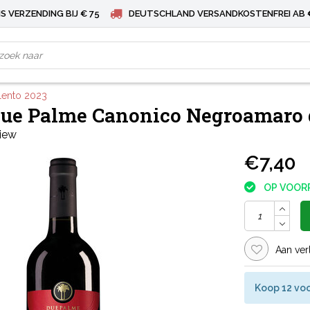
S VERZENDING BIJ € 75
DEUTSCHLAND VERSANDKOSTENFREI AB 
lento 2023
Due Palme Canonico Negroamaro d
view
€7,40
OP VOOR
Aan ver
Koop 12 voo