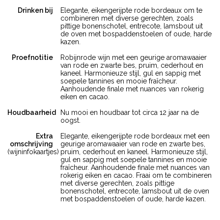
Drinken bij
Elegante, eikengerijpte rode bordeaux om te
combineren met diverse gerechten, zoals
pittige bonenschotel, entrecote, lamsbout uit
de oven met bospaddenstoelen of oude, harde
kazen.
Proefnotitie
Robijnrode wijn met een geurige aromawaaier
van rode en zwarte bes, pruim, cederhout en
kaneel. Harmonieuze stijl, gul en sappig met
soepele tannines en mooie fraîcheur.
Aanhoudende finale met nuances van rokerig
eiken en cacao.
Houdbaarheid
Nu mooi en houdbaar tot circa 12 jaar na de
oogst.
Extra
Elegante, eikengerijpte rode bordeaux met een
omschrijving
geurige aromawaaier van rode en zwarte bes,
(wijninfokaartjes)
pruim, cederhout en kaneel. Harmonieuze stijl,
gul en sappig met soepele tannines en mooie
fraîcheur. Aanhoudende finale met nuances van
rokerig eiken en cacao. Fraai om te combineren
met diverse gerechten, zoals pittige
bonenschotel, entrecote, lamsbout uit de oven
met bospaddenstoelen of oude, harde kazen.