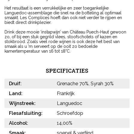
Het resultaat is een verrukkelijke en zeer toegankelijke
Languedoc-assemblage die snel na de botteling al optimaal
smaakt. Les Complices hoeft dan ook niet verder te rijpen en
biedt direct drinkplezier.
Drink deze mooie ‘instapwijn’ van Château Puech-Haut gewoon
zo, of bij een stuk gegrild vlees, stoofschotels of kazen en
stokbrood. Zoals veel rode wijnen is ook deze het best van
smaak als u ’m serveert op de ooit zo bedoelde
kamertemperatuur van 16 tot 18°C.
SPECIFICATIES
Druif:
Grenache 70%, Syrah 30%
Land:
Frankrijk
Wijnstreek:
Languedoc
Flesafsluiting:
Schroefdop
Alcohol:
14,00%
Smaak:
soepel & verfijnd