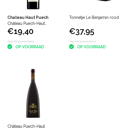
Chateau Haut Puech
Tonnetje Le Benjamin rood
Château Puech-Haut
€19,40
€37,95
Prestige Rouge
Nog niet gewaardeerd
Nog niet gewaardeerd
OP VOORRAAD
OP VOORRAAD
Château Puech-Haut