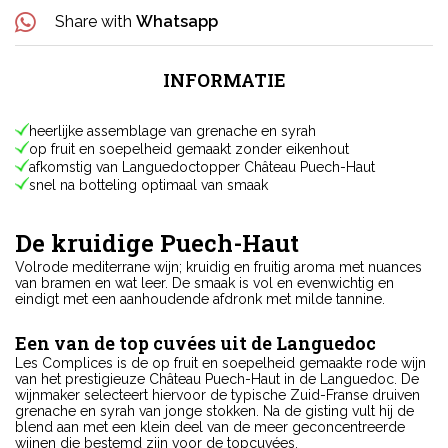
Share with
Whatsapp
INFORMATIE
heerlijke assemblage van grenache en syrah
op fruit en soepelheid gemaakt zonder eikenhout
afkomstig van Languedoctopper Château Puech-Haut
snel na botteling optimaal van smaak
De kruidige Puech-Haut
Volrode mediterrane wijn; kruidig en fruitig aroma met nuances
van bramen en wat leer. De smaak is vol en evenwichtig en
eindigt met een aanhoudende afdronk met milde tannine.
Een van de top cuvées uit de Languedoc
Les Complices is de op fruit en soepelheid gemaakte rode wijn
van het prestigieuze Château Puech-Haut in de Languedoc. De
wijnmaker selecteert hiervoor de typische Zuid-Franse druiven
grenache en syrah van jonge stokken. Na de gisting vult hij de
blend aan met een klein deel van de meer geconcentreerde
wijnen die bestemd zijn voor de topcuvées.