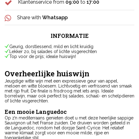
Klantenservice from
09:00
to
17:00
Share with
Whatsapp
INFORMATIE
Geurig, dorstlessend, mild en licht kruidig
Lekker zo, bij salades of lichte visgerechten
Top voor de prijs; ideale huiswijn!
Overheerlijke huiswijn
Jeugdige witte wijn met een expressieve geur van appel,
meloen en witte bloesem. Lichtvoetig en verfrissend van smaak
met rijp fruit. De finale is frisdroog met iets anijs. Ideale
borrelwijn, maar ook perfect bij salades, schaal- en schelpdieren
of lichte visgerechten.
Een mooie Languedoc
Op z’n mediterraans genieten doet u met deze heerlijke sappige
Sauvignon uit het Franse zuiden. De druiven worden geteeld in
de Languedoc, rondom het dorpje Saint-Cyrice. Het relatief
warme klimaat zorgt voor een mooie milde, rijpe en
toegankelijke stijl.