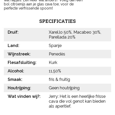
bol citroenijs aan je glas cava toe, voor de
perfecte verfrissende spoom!
SPECIFICATIES
Druif:
Xarel.lo 50%, Macabeo 30%,
Parellada 20%
Land:
Spanje
Wijnstreek:
Penedès
Flesafsluiting:
Kurk
Alcohol:
11,50%
Smaak:
fris & fruitig
Houtrijping:
Geen houtrijping
Wat vinden wij?:
Jerry: Het is een heerlijke frisse
cava die vol genot kan bieden
als aperitief.