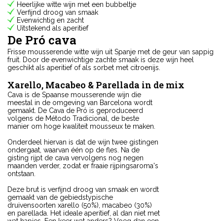
Heerlijke witte wijn met een bubbeltje
Verfijnd droog van smaak
Evenwichtig en zacht
Uitstekend als aperitief
De Pró cava
Frisse mousserende witte wijn uit Spanje met de geur van sappig
fruit. Door de evenwichtige zachte smaak is deze wijn heel
geschikt als aperitief of als sorbet met citroenijs.
Xarello, Macabeo & Parellada in de mix
Cava is de Spaanse mousserende wijn die
meestal in de omgeving van Barcelona wordt
gemaakt. De Cava de Pró is geproduceerd
volgens de Método Tradicional, de beste
manier om hoge kwaliteit mousseux te maken.
Onderdeel hiervan is dat de wijn twee gistingen
ondergaat, waarvan één op de fles. Na de
gisting rijpt de cava vervolgens nog negen
maanden verder, zodat er fraaie rijpingsaroma's
ontstaan.
Deze brut is verfijnd droog van smaak en wordt
gemaakt van de gebiedstypische
druivensoorten xarello (50%), macabeo (30%)
en parellada. Het ideale aperitief, al dan niet met
wat hapjes. Een keer wat anders? Voeg dan een