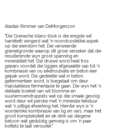
Alastair Rimmer van DeMorgenzon
"Die Grenache blanc-blok is die enigste wit
(variëteit) wingerd wat 'n noordoostelike aspek
op die eiendom het. Die verweerde
granietgronde waarop dit groei verseker dat die
resulterende wyn groot spanning en
mineraliteit het. Die druiwe word heel tros
gepars voordat die liggies afgesaakte sap tot 'n
kombinasie van ou eikehoutvate en beton eier
gepak word. Die gedeelte wat in beton
gefermenteer word, is toegelaat om deur
malolaktiese fermentasie te gaan. Die wyn het 'n
delikate boeket van wit blomme en
suurlemoendruppels wat op die smaak gevolg
word deur wit perske met 'n minerale tekstuur
wat 'n pittige afwerking het. Hierdie wyn is 'n
wonderlike kombinasie van lig en vars, maar het
groot kompleksiteit en ek dink sal diegene
beloon wat geduldig genoeg is om 'n paar
bottels te laat verouder."