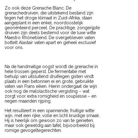
Zo ook deze Grenache Blanc. De
grenachedruiven, die uitstekend bestand zijn
tegen het droge klimaat in Zuid-Afrika, staan
aangeplant in een enkel, noordoostelijk
georiënteerd perceel. De prachtige, zongerijpte
druiven zijn deels bestemd voor de luxe witte
Maestro Rhôneblend. De overgebleven vaten
bottelt Alastair vaten apart en geheel exclusief
voor ons.
Na de handmatige oogst wordt de grenache in
hele trossen geperst. De fermentatie met
behulp van uitsluitend druifeigen gisten vindt
plaats in een betonnen ei en grote, gebruikte
vaten van Frans eiken. Hierin ondergaat de wijn
ook nog de malolactische vergisting – wat
zorgt voor extra romigheid en souplesse – en
negen maanden rijping.
Het resulteert in een spannende, fruitige witte
wijn, met een rijke, volle en licht kruidige smaak.
Hij is heerlijk om gewoon zo van te genieten,
maar ook geweldig aan tafel, bijvoorbeeld bij
romige gevogeltegerechten.