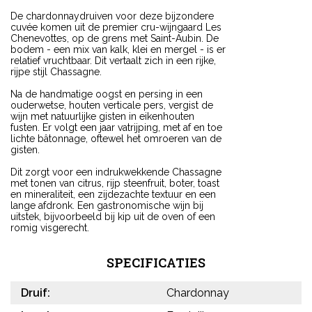
De chardonnaydruiven voor deze bijzondere
cuvée komen uit de premier cru-wijngaard Les
Chenevottes, op de grens met Saint-Aubin. De
bodem - een mix van kalk, klei en mergel - is er
relatief vruchtbaar. Dit vertaalt zich in een rijke,
rijpe stijl Chassagne.
Na de handmatige oogst en persing in een
ouderwetse, houten verticale pers, vergist de
wijn met natuurlijke gisten in eikenhouten
fusten. Er volgt een jaar vatrijping, met af en toe
lichte bâtonnage, oftewel het omroeren van de
gisten.
Dit zorgt voor een indrukwekkende Chassagne
met tonen van citrus, rijp steenfruit, boter, toast
en mineraliteit, een zijdezachte textuur en een
lange afdronk. Een gastronomische wijn bij
uitstek, bijvoorbeeld bij kip uit de oven of een
romig visgerecht.
SPECIFICATIES
Druif:
Chardonnay