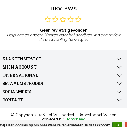
REVIEWS
Geen reviews gevonden
Help ons en andere klanten door het schrijven van een review
Je beoordeling toevoegen
KLANTENSERVICE
MIJN ACCOUNT
INTERNATIONAL
BETAALMETHODEN
SOCIALMEDIA
CONTACT
© Copyright 2026 Het Wijnportaal - Boonstoppel Wijnen
Powered by
Lightspeed
All rights reserved by
InStijl Media
Wij slaan cookies op om onze website te verbeteren. Is dat akkoord?
Ja