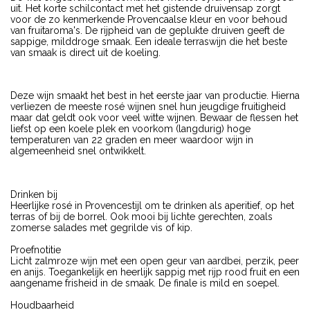
uit. Het korte schilcontact met het gistende druivensap zorgt
voor de zo kenmerkende Provencaalse kleur en voor behoud
van fruitaroma's. De rijpheid van de geplukte druiven geeft de
sappige, milddroge smaak. Een ideale terraswijn die het beste
van smaak is direct uit de koeling.
Deze wijn smaakt het best in het eerste jaar van productie. Hierna
verliezen de meeste rosé wijnen snel hun jeugdige fruitigheid
maar dat geldt ook voor veel witte wijnen. Bewaar de flessen het
liefst op een koele plek en voorkom (langdurig) hoge
temperaturen van 22 graden en meer waardoor wijn in
algemeenheid snel ontwikkelt.
Drinken bij
Heerlijke rosé in Provencestijl om te drinken als aperitief, op het
terras of bij de borrel. Ook mooi bij lichte gerechten, zoals
zomerse salades met gegrilde vis of kip.
Proefnotitie
Licht zalmroze wijn met een open geur van aardbei, perzik, peer
en anijs. Toegankelijk en heerlijk sappig met rijp rood fruit en een
aangename frisheid in de smaak. De finale is mild en soepel.
Houdbaarheid