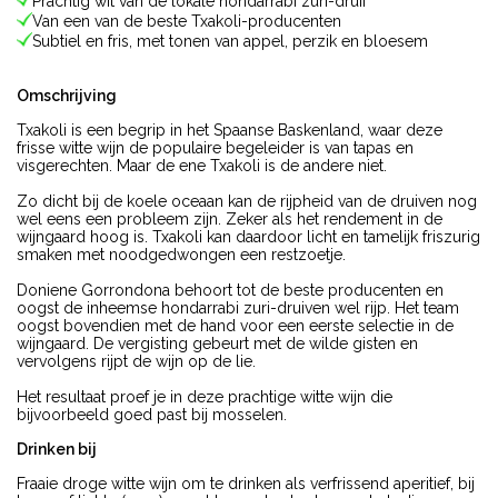
Prachtig wit van de lokale hondarrabi zuri-druif
Van een van de beste Txakoli-producenten
Subtiel en fris, met tonen van appel, perzik en bloesem
Omschrijving
Txakoli is een begrip in het Spaanse Baskenland, waar deze
frisse witte wijn de populaire begeleider is van tapas en
visgerechten. Maar de ene Txakoli is de andere niet.
Zo dicht bij de koele oceaan kan de rijpheid van de druiven nog
wel eens een probleem zijn. Zeker als het rendement in de
wijngaard hoog is. Txakoli kan daardoor licht en tamelijk friszurig
smaken met noodgedwongen een restzoetje.
Doniene Gorrondona behoort tot de beste producenten en
oogst de inheemse hondarrabi zuri-druiven wel rijp. Het team
oogst bovendien met de hand voor een eerste selectie in de
wijngaard. De vergisting gebeurt met de wilde gisten en
vervolgens rijpt de wijn op de lie.
Het resultaat proef je in deze prachtige witte wijn die
bijvoorbeeld goed past bij mosselen.
Drinken bij
Fraaie droge witte wijn om te drinken als verfrissend aperitief, bij