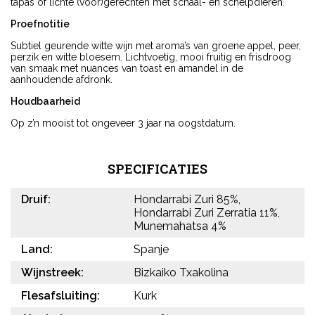
tapas of lichte (voor)gerechten met schaal- en schelpdieren.
Proefnotitie
Subtiel geurende witte wijn met aroma’s van groene appel, peer,
perzik en witte bloesem. Lichtvoetig, mooi fruitig en frisdroog
van smaak met nuances van toast en amandel in de
aanhoudende afdronk.
Houdbaarheid
Op z’n mooist tot ongeveer 3 jaar na oogstdatum.
SPECIFICATIES
Druif:
Hondarrabi Zuri 85%,
Hondarrabi Zuri Zerratia 11%,
Munemahatsa 4%
Land:
Spanje
Wijnstreek:
Bizkaiko Txakolina
Flesafsluiting:
Kurk