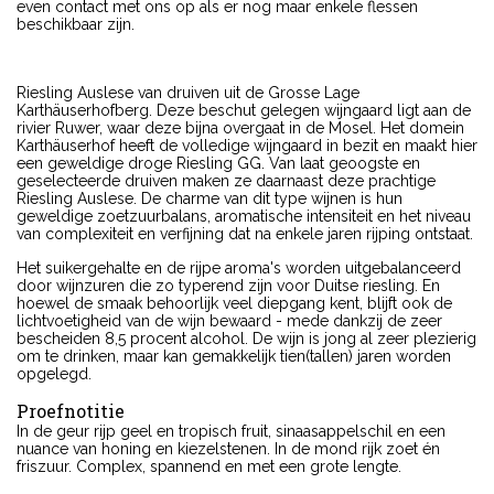
even contact met ons op als er nog maar enkele flessen
beschikbaar zijn.
Riesling Auslese van druiven uit de Grosse Lage
Karthäuserhofberg. Deze beschut gelegen wijngaard ligt aan de
rivier Ruwer, waar deze bijna overgaat in de Mosel. Het domein
Karthäuserhof heeft de volledige wijngaard in bezit en maakt hier
een geweldige droge Riesling GG. Van laat geoogste en
geselecteerde druiven maken ze daarnaast deze prachtige
Riesling Auslese. De charme van dit type wijnen is hun
geweldige zoetzuurbalans, aromatische intensiteit en het niveau
van complexiteit en verfijning dat na enkele jaren rijping ontstaat.
Het suikergehalte en de rijpe aroma's worden uitgebalanceerd
door wijnzuren die zo typerend zijn voor Duitse riesling. En
hoewel de smaak behoorlijk veel diepgang kent, blijft ook de
lichtvoetigheid van de wijn bewaard - mede dankzij de zeer
bescheiden 8,5 procent alcohol. De wijn is jong al zeer plezierig
om te drinken, maar kan gemakkelijk tien(tallen) jaren worden
opgelegd.
Proefnotitie
In de geur rijp geel en tropisch fruit, sinaasappelschil en een
nuance van honing en kiezelstenen. In de mond rijk zoet én
friszuur. Complex, spannend en met een grote lengte.