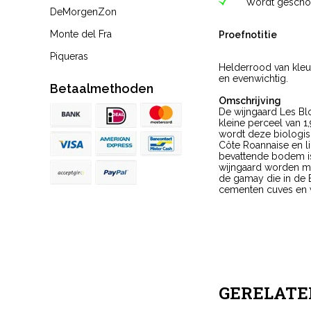
Wordt geschon
DeMorgenZon
Monte del Fra
Proefnotitie
Piqueras
Helderrood van kleur 
en evenwichtig.
Betaalmethoden
Omschrijving
De wijngaard Les Bl
kleine perceel van 1
wordt deze biologisc
Côte Roannaise en li
bevattende bodem is 
wijngaard worden me
de gamay die in de B
cementen cuves en wo
GERELATE