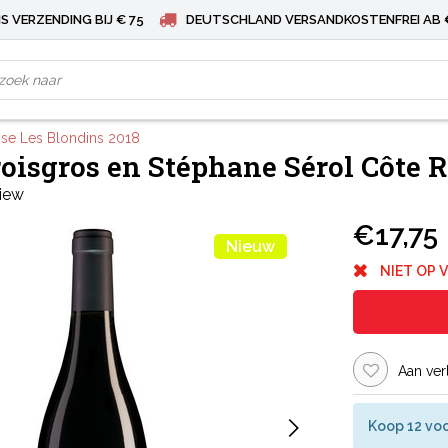
S VERZENDING BIJ € 75
DEUTSCHLAND VERSANDKOSTENFREI AB 
ise Les Blondins 2018
oisgros en Stéphane Sérol Côte 
view
€17,75
Nieuw
NIET OP 
Aan ver
Koop 12 voo