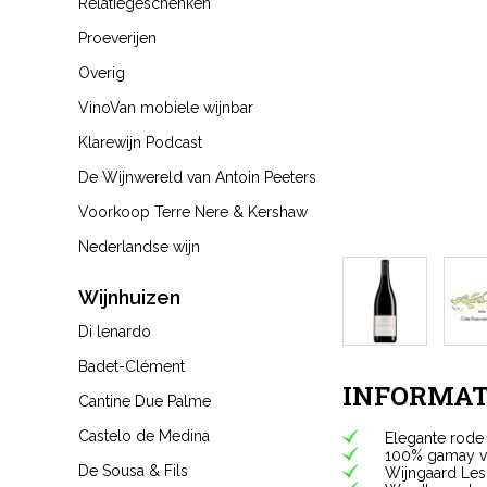
Relatiegeschenken
Proeverijen
Overig
VinoVan mobiele wijnbar
Klarewijn Podcast
De Wijnwereld van Antoin Peeters
Voorkoop Terre Nere & Kershaw
Nederlandse wijn
Wijnhuizen
Di lenardo
Badet-Clément
INFORMAT
Cantine Due Palme
Castelo de Medina
Elegante rode 
100% gamay v
De Sousa & Fils
Wijngaard Les 