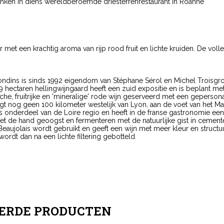
ken in diens wereldberoemde driesterrenrestaurant in Roanne
met een krachtig aroma van rijp rood fruit en lichte kruiden. De volle
ondins is sinds 1992 eigendom van Stéphane Sérol en Michel Troisgro
,9 hectaren hellingwijngaard heeft een zuid expositie en is beplant met
he, fruitrijke en 'mineralige' rode wijn geserveerd met een geperso
gt nog geen 100 kilometer westelijk van Lyon, aan de voet van het Mas
onderdeel van de Loire regio en heeft in de franse gastronomie een 
t de hand geoogst en fermenteren met de natuurlijke gist in cemente
eaujolais wordt gebruikt en geeft een wijn met meer kleur en structuu
rdt dan na een lichte filtering gebotteld.
ERDE PRODUCTEN