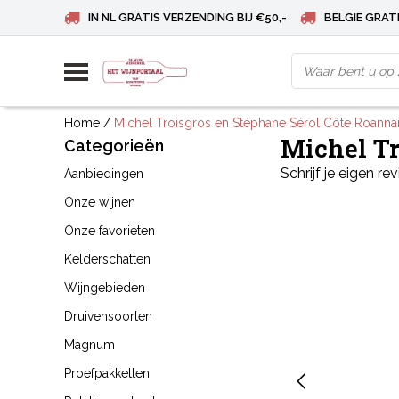
IN NL GRATIS VERZENDING BIJ €50,-
BELGIE GRATI
Home
/
Michel Troisgros en Stéphane Sérol Côte Roanna
Michel Tr
Categorieën
Schrijf je eigen re
Aanbiedingen
Onze wijnen
Onze favorieten
Kelderschatten
Wijngebieden
Druivensoorten
Magnum
Proefpakketten