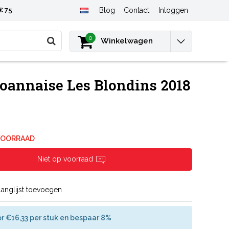
€ 75
Blog
Contact
Inloggen
0
Winkelwagen
Roannaise Les Blondins 2018
VOORRAAD
Niet op voorraad
langlijst toevoegen
r €16,33 per stuk en bespaar 8%