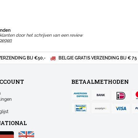
onden
klanten door het schrijven van een review
voegen
VERZENDING BIJ €50,-
BELGIE GRATIS VERZENDING BIJ € 75
ACCOUNT
BETAALMETHODEN
n
lingen
lijst
NATIONAL