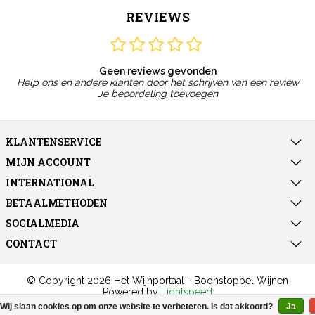
REVIEWS
Geen reviews gevonden
Help ons en andere klanten door het schrijven van een review
Je beoordeling toevoegen
KLANTENSERVICE
MIJN ACCOUNT
INTERNATIONAL
BETAALMETHODEN
SOCIALMEDIA
CONTACT
© Copyright 2026 Het Wijnportaal - Boonstoppel Wijnen
Powered by
Lightspeed
All rights reserved by
InStijl Media
Wij slaan cookies op om onze website te verbeteren. Is dat akkoord?
Ja