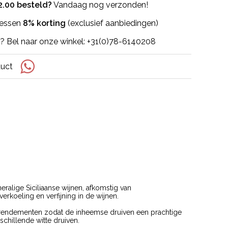
2.00 besteld?
Vandaag nog verzonden!
flessen
8% korting
(exclusief aanbiedingen)
? Bel naar onze winkel: +31(0)78-6140208
duct
ralige Siciliaanse wijnen, afkomstig van
erkoeling en verfijning in de wijnen.
e rendementen zodat de inheemse druiven een prachtige
chillende witte druiven.