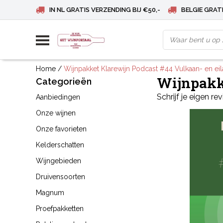
IN NL GRATIS VERZENDING BIJ €50,-
BELGIE GRATI
Home
/
Wijnpakket Klarewijn Podcast #44 Vulkaan- en ei
Wijnpakk
Categorieën
Schrijf je eigen re
Aanbiedingen
Onze wijnen
Onze favorieten
Kelderschatten
Wijngebieden
Druivensoorten
Magnum
Proefpakketten