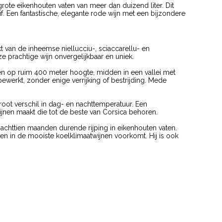
n grote eikenhouten vaten van meer dan duizend liter. Dit
if. Een fantastische, elegante rode wijn met een bijzondere
t van de inheemse niellucciu-, sciaccarellu- en
ze prachtige wijn onvergelijkbaar en uniek.
gen op ruim 400 meter hoogte, midden in een vallei met
ewerkt, zonder enige verrijking of bestrijding. Mede
t verschil in dag- en nachttemperatuur. Een
jnen maakt die tot de beste van Corsica behoren.
tot achttien maanden durende rijping in eikenhouten vaten.
en in de mooiste koelklimaatwijnen voorkomt. Hij is ook