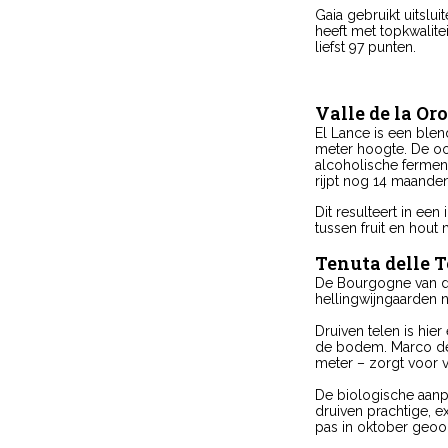
Gaia gebruikt uitslu
heeft met topkwalit
liefst 97 punten.
Valle de la Or
El Lance is een blen
meter hoogte. De oo
alcoholische fermenta
rijpt nog 14 maanden
Dit resulteert in een
tussen fruit en hout 
Tenuta delle T
De Bourgogne van de 
hellingwijngaarden n
Druiven telen is hie
de bodem. Marco de 
meter – zorgt voor v
De biologische aanp
druiven prachtige, 
pas in oktober geoo