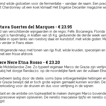
itend wilde gistcellen voor de fermentatie – vandaar de naam. Een pr
eit Chardonnay uit een koel klimaat! Het Engelse Decanter magazine 
otava Suertes del Marques - € 23.95
d van verschillende wijngaarden in de regio; Fefe, Bocanegra, Florida
gst is handmatig, in kratten van 16 Kg. gedurende de derde week van
tie in open tanks van roestvrij staal en kunststof, met wilde gisten. 
 verder in Frans eiken.
 intrigerende neus met tonen van rijp fruit, wilde kruiden, specerijen
met een frisse afdronk.
ere Nere Etna Rosso - € 23.20
Middellandse Zee. Zo typeert eigenaar Marco de Grazia zijn verfijnde
abij het dorpje Randazzo, op de noordelijke flank van de vulkaan Etna
r extreem lastig door de steile, soms bijna ontoegankelijke hellingen 
Grazia bewijst dat er toch grote wijnen gemaakt kunnen worden. De
erkoeling voor de druiven en dus voor verfijning in de wijnen.
lant en de ambitie om topkwaliteit te maken dwingen Marco bovendie
expressieve wijnen opleveren. De nerello mascalese (95%) en nerello
gst.