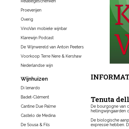
Relatiegeschenken
Proeverijen
Overig
VinoVan mobiele wijnbar
Klarewijn Podcast
De Wijnwereld van Antoin Peeters
Voorkoop Terre Nere & Kershaw
Nederlandse wijn
INFORMAT
Wijnhuizen
Di lenardo
Badet-Clément
Tenuta dell
Cantine Due Palme
De bourgogne van de 
hellingwijngaarden o
Castelo de Medina
De biologische aanp
De Sousa & Fils
expressie hebben. De