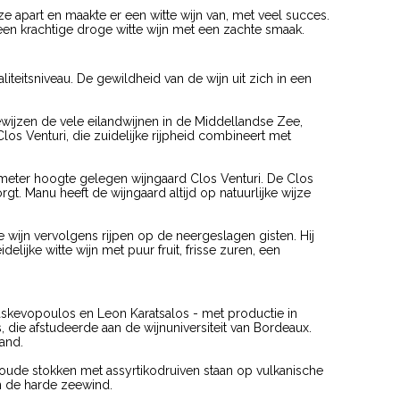
apart en maakte er een witte wijn van, met veel succes.
 een krachtige droge witte wijn met een zachte smaak.
iteitsniveau. De gewildheid van de wijn uit zich in een
wijzen de vele eilandwijnen in de Middellandse Zee,
los Venturi, die zuidelijke rijpheid combineert met
meter hoogte gelegen wijngaard Clos Venturi. De Clos
. Manu heeft de wijngaard altijd op natuurlijke wijze
 de wijn vervolgens rijpen op de neergeslagen gisten. Hij
idelijke witte wijn met puur fruit, frisse zuren, een
askevopoulos en Leon Karatsalos - met productie in
die afstudeerde aan de wijnuniversiteit van Bordeaux.
and.
r oude stokken met assyrtikodruiven staan op vulkanische
 de harde zeewind.