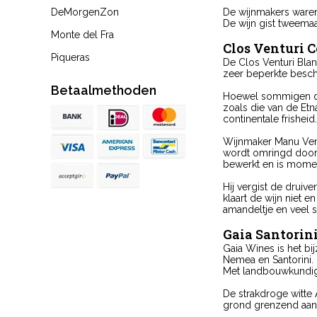
DeMorgenZon
De wijnmakers waren
De wijn gist tweemaa
Monte del Fra
Clos Venturi Co
Piqueras
De Clos Venturi Blan
zeer beperkte beschi
Betaalmethoden
Hoewel sommigen den
zoals die van de Etn
continentale frisheid.
Wijnmaker Manu Vent
wordt omringd door 
bewerkt en is momen
Hij vergist de druive
klaart de wijn niet en
amandeltje en veel s
Gaia Santorini
Gaia Wines is het b
Nemea en Santorini. 
Met landbouwkundig 
De strakdroge witte 
grond grenzend aan