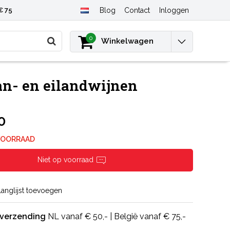
€ 75
Blog
Contact
Inloggen
0
Winkelwagen
n- en eilandwijnen
0
VOORRAAD
Niet op voorraad
langlijst toevoegen
 verzending
NL vanaf € 50,- | België vanaf € 75,-