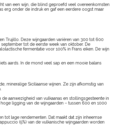
acht van een wijn, die blind geproefd veel overeenkomsten
was erg onder de indruk en gaf een eerdere oogst maar
 en Trujillo. Deze wijngaarden variëren van 300 tot 600
 september tot de eerste week van oktober. De
Malolactische fermentatie voor 100% in Frans eiken. De wijn
 en iets aards. In de mond veel sap en een mooie balans
, mineralige Siciliaanse wijnen. Ze zijn afkomstig van
.
en de aanwezigheid van vulkaanas en stollingsgesteente in
 hoge ligging van de wijngaarden – tussen 600 en 1000
n tot lage rendementen. Dat maakt dat zijn inheemse
 cappuccio (5%) van de vulkanische wijngaarden worden