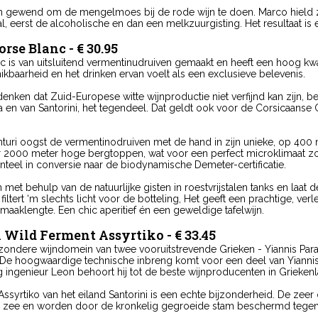
 gewend om de mengelmoes bij de rode wijn te doen. Marco hield ze 
l, eerst de alcoholische en dan een melkzuurgisting. Het resultaat is
rse Blanc - € 30.95
c is van uitsluitend vermentinudruiven gemaakt en heeft een hoog kwal
kbaarheid en het drinken ervan voelt als een exclusieve belevenis.
ken dat Zuid-Europese witte wijnproductie niet verfijnd kan zijn, be
a en van Santorini, het tegendeel. Dat geldt ook voor de Corsicaanse C
uri oogst de vermentinodruiven met de hand in zijn unieke, op 400 
2000 meter hoge bergtoppen, wat voor een perfect microklimaat zorgt
teel in conversie naar de biodynamische Demeter-certificatie.
n met behulp van de natuurlijke gisten in roestvrijstalen tanks en laat
 filtert ‘m slechts licht voor de botteling, Het geeft een prachtige, verle
maaklengte. Een chic aperitief én een geweldige tafelwijn.
 Wild Ferment Assyrtiko - € 33.45
ijzondere wijndomein van twee vooruitstrevende Grieken - Yiannis Par
De hoogwaardige technische inbreng komt voor een deel van Yiannis, 
ingenieur Leon behoort hij tot de beste wijnproducenten in Griekenl
Assyrtiko van het eiland Santorini is een echte bijzonderheid. De zee
 zee en worden door de kronkelig gegroeide stam beschermd tegen