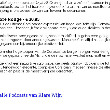
elatief lage temperatuur (25 à 28°C) en rijpt daarna zo’n elf maanden i
outtoets toe aan het fraaie en bijzondere fruitaroma van de nerellodru
m jong is ons advies de wijn van tevoren te decanteren.
ore Rouge - € 30.95
 is de ultieme Corsicaanse expressie van hoge kwaliteitswijn. Gemaak
van een uitzonderlijk fraaie wijngaard met 30 jaar oude stokken, is de
antastische topwijngaard zo bijzonder maakt? Hij is geïsoleerd gele
niet omgeven door andere gewassen. Manu heeft ‘m altijd natuurlijk b
ngaard een bijzonder rijke biodiversiteit.
meter hoge toppen van de Corsicaanse bergen zorgen voor een groo
 de gepassioneerde Manu, die de maximale kwaliteit eruit haalt en wi
 krijgt een natuurlijke stabilisatie, die deels plaatsvindt tijdens de 
 buitengewoon elegante, complexe Corsicaan, met een finesse die alle
sch en past bij de meest verfijnde gerechten.
 alle Podcasts van Klare Wijn