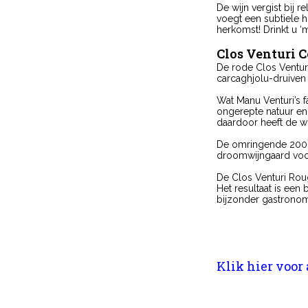
De wijn vergist bij r
voegt een subtiele h
herkomst! Drinkt u ‘
Clos Venturi C
De rode Clos Venturi
carcaghjolu-druiven 
Wat Manu Venturi’s f
ongerepte natuur en 
daardoor heeft de wij
De omringende 2000 
droomwijngaard voor
De Clos Venturi Rouge
Het resultaat is een
bijzonder gastronomi
Klik hier voor