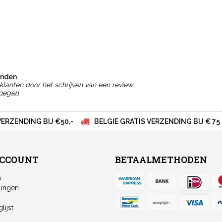
onden
klanten door het schrijven van een review
voegen
VERZENDING BIJ €50,-
BELGIE GRATIS VERZENDING BIJ € 75
ACCOUNT
BETAALMETHODEN
n
lingen
lijst