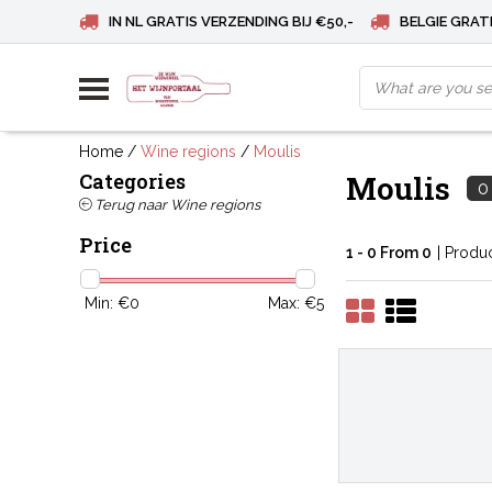
IN NL GRATIS VERZENDING BIJ €50,-
BELGIE GRATI
Home
/
Wine regions
/
Moulis
Categories
Moulis
0
Terug naar Wine regions
Price
1 - 0 From 0
| Produ
Min: €
0
Max: €
5