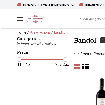
IN NL GRATIS VERZENDING BIJ €50,-
BELGIE GRATI
Home
/
Wine regions
/
Bandol
Categories
Bandol
1
Terug naar Wine regions
Price
1 - 1 From 1
| Produc
Min: €
0
Max: €
40