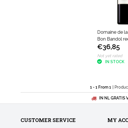
Domaine de la
Bon Bandol re
€36,85
Not yet rated
IN STOCK
1 - 1 From 1
| Produc
IN NL GRATIS 
CUSTOMER SERVICE
MY AC