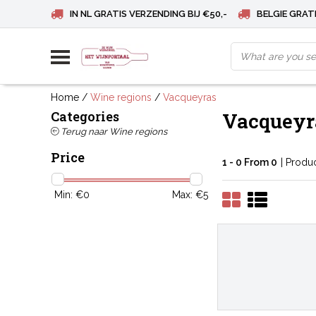
IN NL GRATIS VERZENDING BIJ €50,-
BELGIE GRATI
Home
/
Wine regions
/
Vacqueyras
Categories
Vacqueyr
Terug naar Wine regions
Price
1 - 0 From 0
| Produ
Min: €
0
Max: €
5