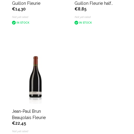
Guillon Fleurie
Guillon Fleurie half
€14,30
€8,85
bottle
Not yet rated
Not yet rated
IN STOCK
IN STOCK
Jean-Paul Brun
Beaujolais Fleurie
€22,45
Not yet rated