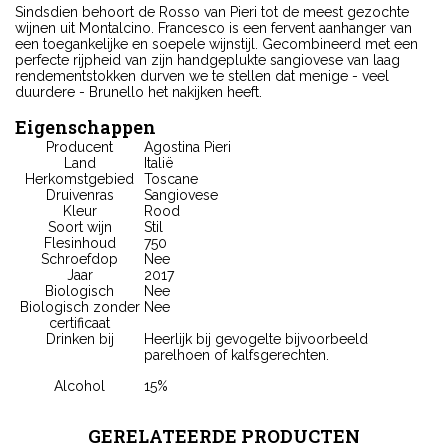
Sindsdien behoort de Rosso van Pieri tot de meest gezochte
wijnen uit Montalcino. Francesco is een fervent aanhanger van
een toegankelijke en soepele wijnstijl. Gecombineerd met een
perfecte rijpheid van zijn handgeplukte sangiovese van laag
rendementstokken durven we te stellen dat menige - veel
duurdere - Brunello het nakijken heeft.
Eigenschappen
Producent
Agostina Pieri
Land
Italië
Herkomstgebied
Toscane
Druivenras
Sangiovese
Kleur
Rood
Soort wijn
Stil
Flesinhoud
750
Schroefdop
Nee
Jaar
2017
Biologisch
Nee
Biologisch zonder
Nee
certificaat
Drinken bij
Heerlijk bij gevogelte bijvoorbeeld
parelhoen of kalfsgerechten.
Alcohol
15%
GERELATEERDE PRODUCTEN