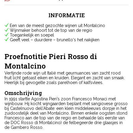
INFORMATIE
Een van de meest gezochte wijnen uit Montalcino
Wijnmaker behoort tot de top van de regio
Toegankelijk en soepel
Geeft veel – duurdere – brunello's het nakijken
Proefnotitie Pieri Rosso di
Montalcino
Verfijnde rode wijn uit Italië met geurnuances van zacht rood
fruit licht getoast eiken en kruiden. Elegant en zacht van smaak.
Heerlijk bij gevogelte zoals parelhoen of kalfsvlees.
Omschrijving
In 1991 startte Agostina Pieri’s zoon Francesco Monaci met
wijnbouw. Hij kocht wijngaarden beplant met sangiovese grosso
bij Castelnuovo dell‘Abate: een klein middeleeuws dorpje in het
zuidoostelijk deel van Montalcino. Binnen enkele oogsten stond
Francesco aan de top van de regio en behaalde (als eerste van
de DOC Rosso di Montalcino) de felbegeerde drie glaasjes in
de Gambero Rosso.