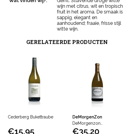
Wat vinden wij?:
Gerrit: Stuivende droge witte
wijn met citrus, wit en tropisch
fruit in het aroma. De smaak is
sappig, elegant en
aanhoudend; fraaie, frisse stijl
witte wijn.
GERELATEERDE PRODUCTEN
Cederberg Bukettraube
DeMorgenZon
DeMorgenzon
€15,95
€35,20
Stellenbosch Chenin Blanc