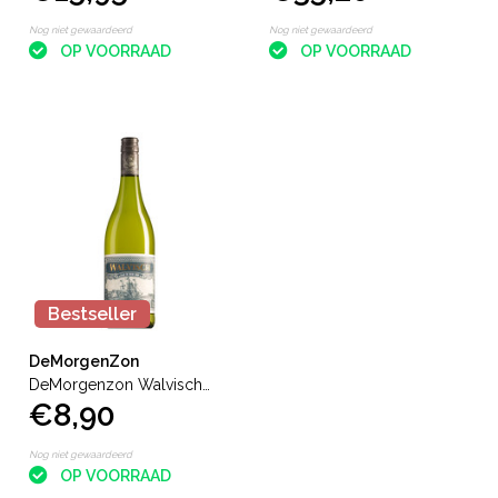
Reserve
Nog niet gewaardeerd
Nog niet gewaardeerd
OP VOORRAAD
OP VOORRAAD
Bestseller
DeMorgenZon
DeMorgenzon Walvisch
€8,90
Kaapse Wit
Nog niet gewaardeerd
OP VOORRAAD